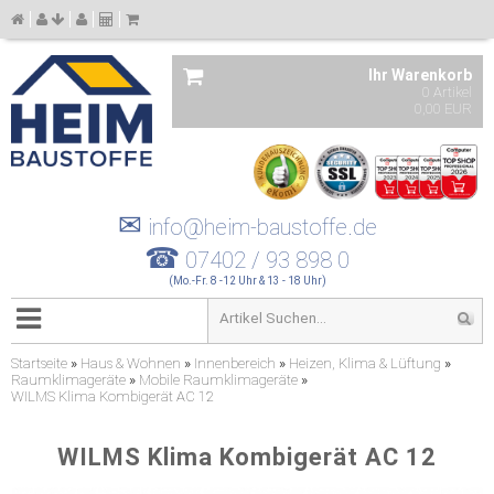
Ihr Warenkorb
0 Artikel
0,00 EUR
✉
info@heim-baustoffe.de
☎
07402 / 93 898 0
(Mo.-Fr. 8 -12 Uhr & 13 - 18 Uhr)
Startseite
»
Haus & Wohnen
»
Innenbereich
»
Heizen, Klima & Lüftung
»
Raumklimageräte
»
Mobile Raumklimageräte
»
WILMS Klima Kombigerät AC 12
WILMS Klima Kombigerät AC 12