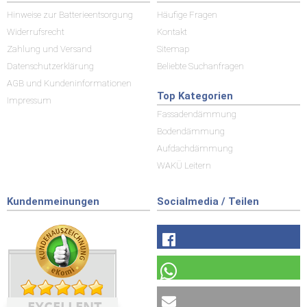
Hinweise zur Batterieentsorgung
Häufige Fragen
Widerrufsrecht
Kontakt
Zahlung und Versand
Sitemap
Datenschutzerklärung
Beliebte Suchanfragen
AGB und Kundeninformationen
Top Kategorien
Impressum
Fassadendämmung
Bodendämmung
Aufdachdämmung
WAKÜ Leitern
Kundenmeinungen
Socialmedia / Teilen