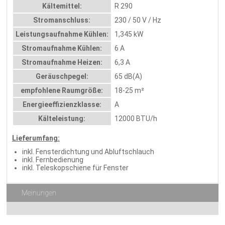
Kältemittel:
R 290
Stromanschluss:
230 / 50 V / Hz
Leistungsaufnahme Kühlen:
1,345 kW
Stromaufnahme Kühlen:
6 A
Stromaufnahme Heizen:
6,3 A
Geräuschpegel:
65 dB(A)
empfohlene Raumgröße:
18-25 m²
Energieeffizienzklasse:
A
Kälteleistung:
12000 BTU/h
Lieferumfang:
inkl. Fensterdichtung und Abluftschlauch
inkl. Fernbedienung
inkl. Teleskopschiene für Fenster
Meinungen