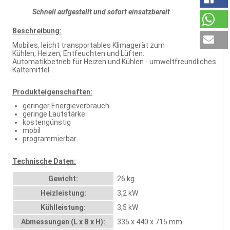
Schnell aufgestellt und sofort einsatzbereit
Beschreibung:
Mobiles, leicht transportables Klimagerät zum
Kühlen, Heizen, Entfeuchten und Lüften.
Automatikbetrieb für Heizen und Kühlen - umweltfreundliches
Kältemittel.
Produkteigenschaften:
geringer Energieverbrauch
geringe Lautstärke
kostengünstig
mobil
programmierbar
Technische Daten:
Gewicht:
26 kg
Heizleistung:
3,2 kW
Kühlleistung:
3,5 kW
Abmessungen (L x B x H):
335 x 440 x 715 mm