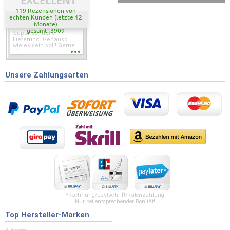
EXCELLENT
119 Rezensionen von
echten Kunden (letzte 12
Monate)
gesamt: 3909
Super schnelle
Lieferung. Genauso
wie es sein soll! Gerne
wieder wenn ich was
brauche.
Unsere Zahlungsarten
*Rechnung/Lastschrift/Ratenzahlung
Nur bei entsprechender Bonität!
Top Hersteller-Marken