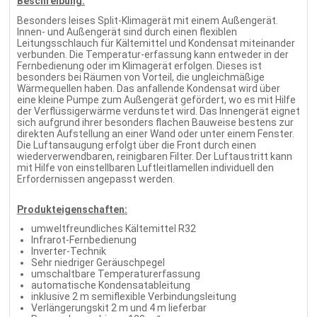
Beschreibung:
Besonders leises Split-Klimagerät mit einem Außengerät.
Innen- und Außengerät sind durch einen flexiblen
Leitungsschlauch für Kältemittel und Kondensat miteinander
verbunden. Die Temperatur-erfassung kann entweder in der
Fernbedienung oder im Klimagerät erfolgen. Dieses ist
besonders bei Räumen von Vorteil, die ungleichmäßige
Wärmequellen haben. Das anfallende Kondensat wird über
eine kleine Pumpe zum Außengerät gefördert, wo es mit Hilfe
der Verflüssigerwärme verdunstet wird. Das Innengerät eignet
sich aufgrund ihrer besonders flachen Bauweise bestens zur
direkten Aufstellung an einer Wand oder unter einem Fenster.
Die Luftansaugung erfolgt über die Front durch einen
wiederverwendbaren, reinigbaren Filter. Der Luftaustritt kann
mit Hilfe von einstellbaren Luftleitlamellen individuell den
Erfordernissen angepasst werden.
Produkteigenschaften:
umweltfreundliches Kältemittel R32
Infrarot-Fernbedienung
Inverter-Technik
Sehr niedriger Geräuschpegel
umschaltbare Temperaturerfassung
automatische Kondensatableitung
inklusive 2 m semiflexible Verbindungsleitung
Verlängerungskit 2 m und 4 m lieferbar