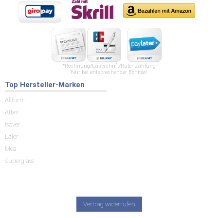
*Rechnung/Lastschrift/Ratenzahlung
Nur bei entsprechender Bonität!
Top Hersteller-Marken
Allform
Atlas
Isover
Laier
Mea
Superglass
Vertrag widerrufen