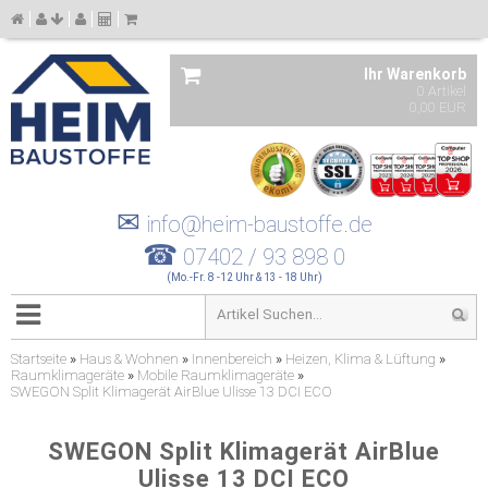
Ihr Warenkorb
0 Artikel
0,00 EUR
✉
info@heim-baustoffe.de
☎
07402 / 93 898 0
(Mo.-Fr. 8 -12 Uhr & 13 - 18 Uhr)
Startseite
»
Haus & Wohnen
»
Innenbereich
»
Heizen, Klima & Lüftung
»
Raumklimageräte
»
Mobile Raumklimageräte
»
SWEGON Split Klimagerät AirBlue Ulisse 13 DCI ECO
SWEGON Split Klimagerät AirBlue
Ulisse 13 DCI ECO