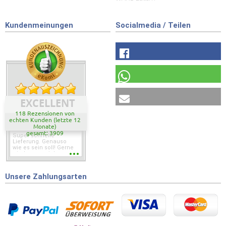
Kundenmeinungen
Socialmedia / Teilen
EXCELLENT
118 Rezensionen von
echten Kunden (letzte 12
Monate)
gesamt: 3909
Super schnelle
Lieferung. Genauso
wie es sein soll! Gerne
wieder wenn ich was
brauche.
Unsere Zahlungsarten