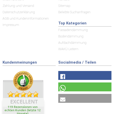
Zahlung und Versand
Sitemap
Datenschutzerklärung
Beliebte Suchanfragen
AGB und Kundeninformationen
Top Kategorien
Impressum
Fassadendämmung
Bodendämmung
Aufdachdämmung
WAKÜ Leitern
Kundenmeinungen
Socialmedia / Teilen
EXCELLENT
119 Rezensionen von
echten Kunden (letzte 12
Monate)