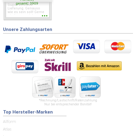
gesamt: 3909
Super schnelle
Lieferung. Genauso
wie es sein soll! Gerne
wieder wenn ich was
brauche.
Unsere Zahlungsarten
*Rechnung/Lastschrift/Ratenzahlung
Nur bei entsprechender Bonität!
Top Hersteller-Marken
Allform
Atlas