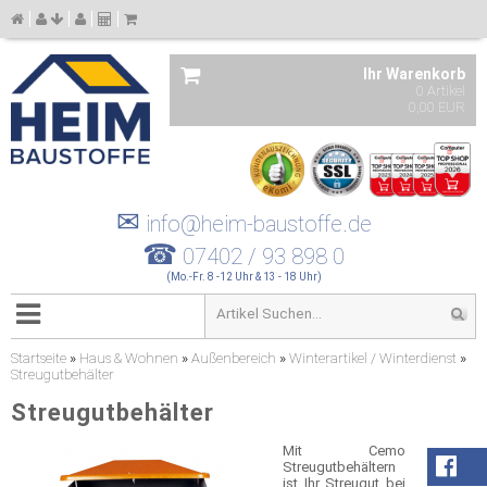
Ihr Warenkorb
0 Artikel
0,00 EUR
✉
info@heim-baustoffe.de
☎
07402 / 93 898 0
(Mo.-Fr. 8 -12 Uhr & 13 - 18 Uhr)
Startseite
»
Haus & Wohnen
»
Außenbereich
»
Winterartikel / Winterdienst
»
Streugutbehälter
Streugutbehälter
Mit Cemo
Streugutbehältern
ist Ihr Streugut bei