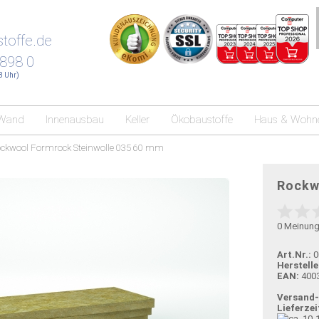
toffe.de
 898 0
18 Uhr)
Wand
Innenausbau
Keller
Ökobaustoffe
Haus & Wohn
ckwool Formrock Steinwolle 035 60 mm
Rockw
0
Meinun
Art.Nr.:
0
Herstelle
EAN:
400
Versand
Lieferzei