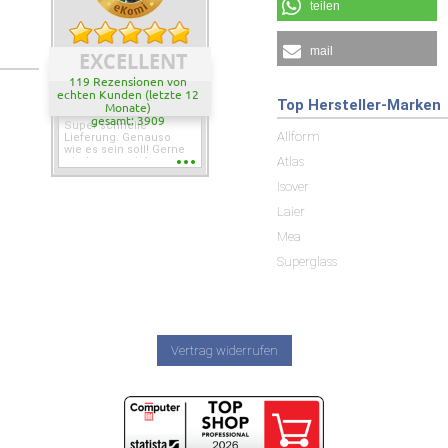
teilen
mail
EXCELLENT
119 Rezensionen von
echten Kunden (letzte 12
Top Hersteller-Marken
Monate)
gesamt: 3909
Super schnelle
Allform
Lieferung. Genauso
wie es sein soll! Gerne
Atlas
wieder wenn ich was
brauche.
Isover
Laier
Mea
Superglass
Vertrag widerrufen