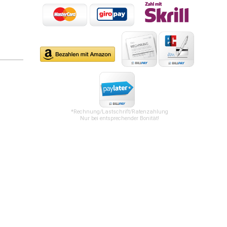
*Rechnung/Lastschrift/Ratenzahlung
Nur bei entsprechender Bonität!