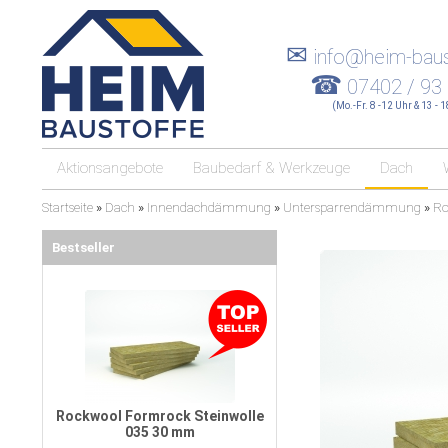
✉
info@heim-baus
☎
07402 / 93
(Mo.-Fr. 8 -12 Uhr & 13 - 
Aktionsangebote
Baubedarf & Werkzeuge
Dach
Startseite
»
Dach
»
Innendachdämmung
»
Untersparrendämmung
»
Ro
Bestseller
Rockwool Formrock Steinwolle
035 30 mm