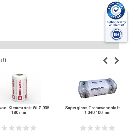
uft:
ool Klemmrock-WLG 035
Superglass Trennwandplatte TW
180 mm
1 040 100 mm