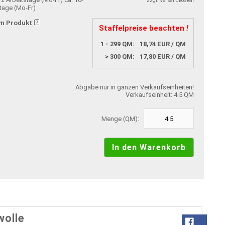
zzgl. Versandkosten
stage (Mo-Fr)
m Produkt
Staffelpreise beachten
!
1 - 299 QM:
18,74 EUR / QM
> 300 QM:
17,80 EUR / QM
Abgabe nur in ganzen Verkaufseinheiten!
Verkaufseinheit: 4.5 QM
Menge (QM):
wolle