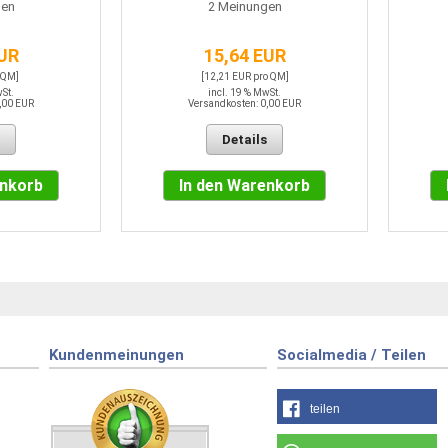
en
2
Meinungen
EUR
15,64 EUR
 QM]
[12,21 EUR pro QM]
wSt.
incl. 19 % MwSt.
,00 EUR
Versandkosten: 0,00 EUR
Details
enkorb
In den Warenkorb
Kundenmeinungen
Socialmedia / Teilen
teilen