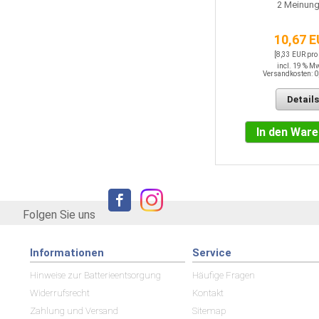
2
Meinung
3,85 EUR / QM
10,67 
incl. 19 % MwSt.
Versandkosten: 0,00 EUR
[8,33 EUR pro
incl. 19 % M
Versandkosten: 0
Details
Details
In den Warenkorb
In den War
Folgen Sie uns
Informationen
Service
Hinweise zur Batterieentsorgung
Häufige Fragen
Widerrufsrecht
Kontakt
Zahlung und Versand
Sitemap