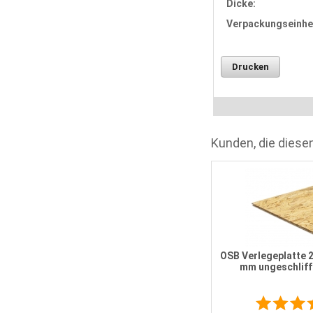
Dicke:
Verpackungseinhei
Drucken
Kunden, die diesen
Gipskartonplatte 12,5 mm 2000 x
1250 mm
OSB Verlegeplatte 
mm ungeschlif
6
Meinungen