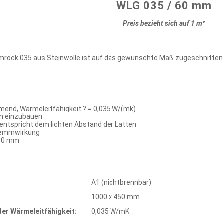
WLG 035 / 60 mm
Preis bezieht sich auf 1 m²
rock 035 aus Steinwolle ist auf das gewünschte Maß zugeschnitten u
nd, Wärmeleitfähigkeit ? = 0,035 W/(mk)
n einzubauen
 entspricht dem lichten Abstand der Latten
lemmwirkung
450 mm
A1 (nichtbrennbar)
1000 x 450 mm
er Wärmeleitfähigkeit:
0,035 W/mK