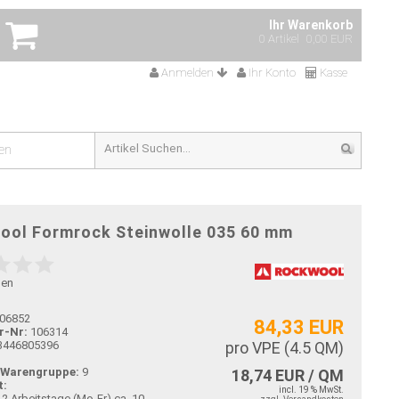
Ihr Warenkorb
0 Artikel
0,00 EUR
Anmelden
Ihr Konto
Kasse
en
ool Formrock Steinwolle 035 60 mm
gen
06852
84,33 EUR
r-Nr:
106314
3446805396
pro VPE (
4.5
QM)
-Warengruppe:
9
18,74 EUR / QM
t:
incl. 19 % MwSt.
ca. 10-