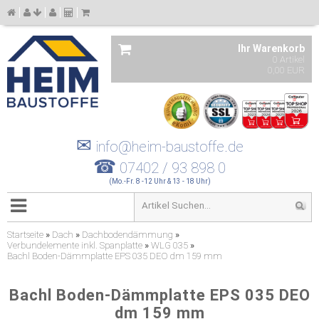
Ihr Warenkorb
0 Artikel
0,00 EUR
✉
info@heim-baustoffe.de
☎
07402 / 93 898 0
(Mo.-Fr. 8 -12 Uhr & 13 - 18 Uhr)
Startseite
»
Dach
»
Dachbodendämmung
»
Verbundelemente inkl. Spanplatte
»
WLG 035
»
Bachl Boden-Dämmplatte EPS 035 DEO dm 159 mm
Bachl Boden-Dämmplatte EPS 035 DEO
dm 159 mm