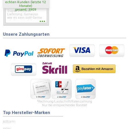
echten Kunden (letzte 12
Monate)
gesamt: 3909
Super schnelle
Lieferung. Genauso
wie es sein soll! Gerne
wieder wenn ich was
brauche.
Unsere Zahlungsarten
*Rechnung/Lastschrift/Ratenzahlung
Nur bei entsprechender Bonität!
Top Hersteller-Marken
Allform
Atlas