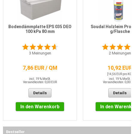
Bodendämmplatte EPS 035 DEO
Soudal Holzleim Pro 
100 kPa 80 mm
g/Flasche
3
Meinungen
2
Meinungen
7,86 EUR / QM
10,92 EUR
[14,56 EUR pro KG]
incl. 19 % MwSt.
incl. 19 % MwSt.
Versandkosten: 0,00 EUR
Versandkosten: 0,00 E
Details
Details
In den Warenkorb
In den Warenk
Bestseller