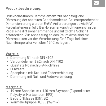
Produktbeschreibung:
Druckbelastbares Dämmelement zur nachträgliche
Dämmung der obersten Geschossdecke. Bei entsprechender
Dimensionierung werden EnEV-Anforderungen sowie KfW-
Förderkriterien erfüllt. Bei Holzunterkonstruktionen ist in der
Regel eine diffsionshemmende und luftdichte Schicht
erforderlich. Zur Anpassung an das Raumklima sind die
Dämmplatten vor der Verarbeitung fünf Tage bei einer
Raumtemperatur von über 15 °C zu lagern.
Vorteile:
Dämmung B1 nach DIN 4102
Verbundelement B2 nach DIN 4102
Qualitätstyp nach BFA-Richtlinie
FCKW-frei
Spanplatte mit Nut- und Federverbindung
Dämmung mit Nut- und Federverbindung
Merkmale:
19 mm Spanplatte + 140 mm Styropor (Expandierter
Polystyrol Hartschaum EPS)
Baustoffklasse (DIN): B2
Wärmeleitgruppe: 0,035 (W/m-k)