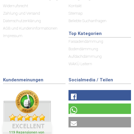
Widerrufsrecht
Kontakt
Zahlung und Versand
Sitemap
Datenschutzerklärung
Beliebte Suchanfragen
AGB und Kundeninformationen
Top Kategorien
Impressum
Fassadendämmung
Bodendämmung
Aufdachdämmung
WAKÜ Leitern
Kundenmeinungen
Socialmedia / Teilen
EXCELLENT
119 Rezensionen von