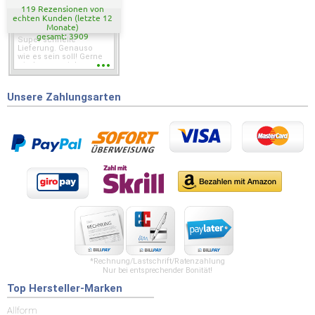
119 Rezensionen von
echten Kunden (letzte 12
Monate)
gesamt: 3909
Super schnelle
Lieferung. Genauso
wie es sein soll! Gerne
wieder wenn ich was
brauche.
Unsere Zahlungsarten
*Rechnung/Lastschrift/Ratenzahlung
Nur bei entsprechender Bonität!
Top Hersteller-Marken
Allform