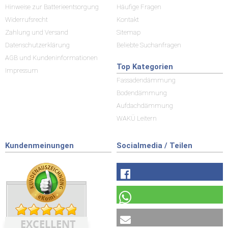
Hinweise zur Batterieentsorgung
Häufige Fragen
Widerrufsrecht
Kontakt
Zahlung und Versand
Sitemap
Datenschutzerklärung
Beliebte Suchanfragen
AGB und Kundeninformationen
Top Kategorien
Impressum
Fassadendämmung
Bodendämmung
Aufdachdämmung
WAKÜ Leitern
Kundenmeinungen
Socialmedia / Teilen
EXCELLENT