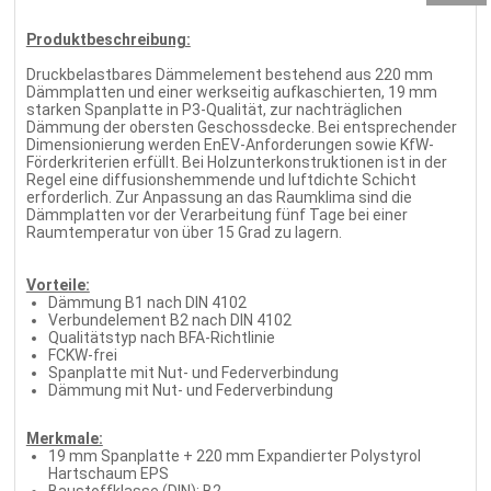
Produktbeschreibung:
Druckbelastbares Dämmelement bestehend aus 220 mm
Dämmplatten und einer werkseitig aufkaschierten, 19 mm
starken Spanplatte in P3-Qualität, zur nachträglichen
Dämmung der obersten Geschossdecke. Bei entsprechender
Dimensionierung werden EnEV-Anforderungen sowie KfW-
Förderkriterien erfüllt. Bei Holzunterkonstruktionen ist in der
Regel eine diffusionshemmende und luftdichte Schicht
erforderlich. Zur Anpassung an das Raumklima sind die
Dämmplatten vor der Verarbeitung fünf Tage bei einer
Raumtemperatur von über 15 Grad zu lagern.
Vorteile:
Dämmung B1 nach DIN 4102
Verbundelement B2 nach DIN 4102
Qualitätstyp nach BFA-Richtlinie
FCKW-frei
Spanplatte mit Nut- und Federverbindung
Dämmung mit Nut- und Federverbindung
Merkmale:
19 mm Spanplatte + 220 mm Expandierter Polystyrol
Hartschaum EPS
Baustoffklasse (DIN): B2