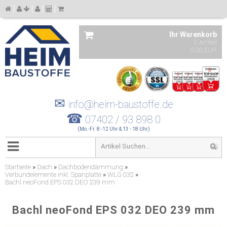
Ihr Warenkorb
0 Artikel
0,00 EUR
✉
info@heim-baustoffe.de
☎
07402 / 93 898 0
(Mo.-Fr. 8 -12 Uhr & 13 - 18 Uhr)
Startseite
»
Dach
»
Dachbodendämmung
»
Verbundelemente inkl. Spanplatte
»
WLG 032
»
Bachl neoFond EPS 032 DEO 239 mm
Bachl neoFond EPS 032 DEO 239 mm