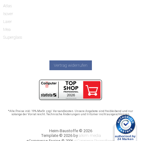
Atlas
Isover
Laier
Mea
Superglass
Vertrag widerrufen
*Alle Preise inkl. 19% MwSt. zzgl. Versandkosten. Unsere Angebote sind freibleibend und nur
solange der Vorrat reicht. Technische Änderungen und Irrtümer nicht ausgeschlossen.
Heim-Baustoffe © 2026
Template © 2026 by
alkim media
eCommerce Engine © 2006
xt:Commerce Shopsoftware