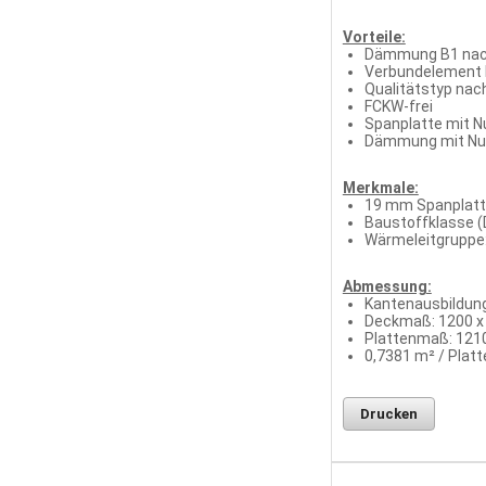
Vorteile:
Dämmung B1 nac
Verbundelement 
Qualitätstyp nach
FCKW-frei
Spanplatte mit N
Dämmung mit Nut
Merkmale:
19 mm Spanplatt
Baustoffklasse (D
Wärmeleitgruppe:
Abmessung:
Kantenausbildung
Deckmaß: 1200 
Plattenmaß: 121
0,7381 m² / Platt
Drucken