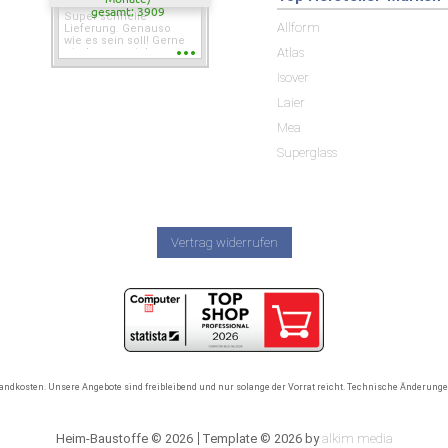
gesamt: 3909
Super schnelle
Allform
Lieferung. Genauso
wie es sein soll! Gerne
Atlas
wieder wenn ich was
brauche.
Isover
Laier
Mea
Superglass
Vertrag widerrufen
rsandkosten. Unsere Angebote sind freibleibend und nur solange der Vorrat reicht. Technische Änderun
Heim-Baustoffe © 2026
Template © 2026 by
alkim media