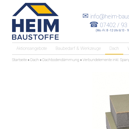
✉
info@heim-baus
☎
07402 / 93
(Mo.-Fr. 8 -12 Uhr & 13 - 
Aktionsangebote
Baubedarf & Werkzeuge
Dach
Startseite
»
Dach
»
Dachbodendämmung
»
Verbundelemente inkl. Spanp