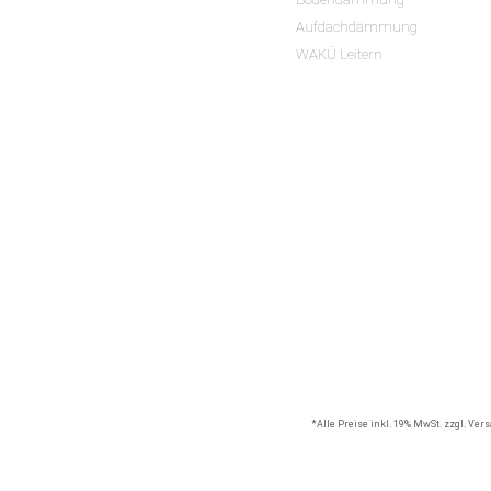
Aufdachdämmung
WAKÜ Leitern
*Alle Preise inkl. 19% MwSt. zzgl. Ve