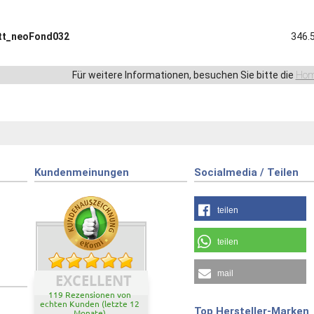
tt_neoFond032
346.
Für weitere Informationen, besuchen Sie bitte die
Hom
Kundenmeinungen
Socialmedia / Teilen
teilen
teilen
mail
EXCELLENT
119 Rezensionen von
echten Kunden (letzte 12
Top Hersteller-Marken
Monate)