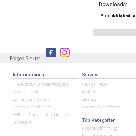
Downloads:
Produktdatenbla
Folgen Sie uns
Informationen
Service
Hinweise zur Batterieentsorgung
Häufige Fragen
Widerrufsrecht
Kontakt
Zahlung und Versand
Sitemap
Datenschutzerklärung
Beliebte Suchanfragen
AGB und Kundeninformationen
Top Kategorien
Impressum
Fassadendämmung
Bodendämmung