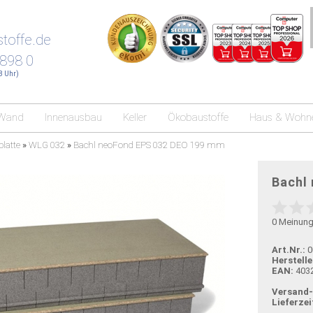
toffe.de
 898 0
18 Uhr)
Wand
Innenausbau
Keller
Ökobaustoffe
Haus & Wohn
latte
»
WLG 032
»
Bachl neoFond EPS 032 DEO 199 mm
Bachl
0
Meinun
Art.Nr.:
0
Herstelle
EAN:
403
Versand
Lieferzei