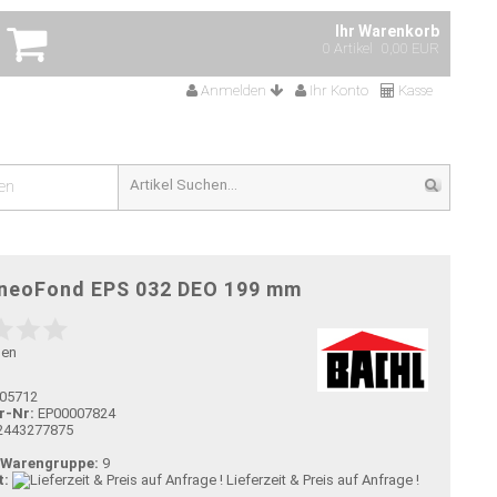
Ihr Warenkorb
0 Artikel
0,00 EUR
Anmelden
Ihr Konto
Kasse
en
 neoFond EPS 032 DEO 199 mm
gen
05712
r-Nr:
EP00007824
2443277875
-Warengruppe:
9
t:
Lieferzeit & Preis auf Anfrage !