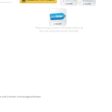
*Rechnung/Lastschrift/Ratenzahlung
Nur bei entsprechender Bonität!
gen und Irrtümer nicht ausgeschlossen.