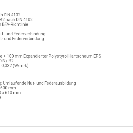
h DIN 4102
B2 nach DIN 4102
 BFA-Richtlinie
ut- und Federverbindung
- und Federverbindung
e + 180 mm Expandierter Polystyrol Hartschaum EPS
IN): B2
 0,032 (W/m-k)
: Umlaufende Nut- und Federausbildung
x 600 mm
0 x 610 mm
e