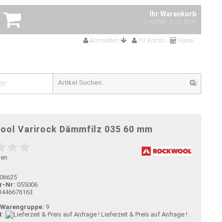
Ihr Warenkorb
0 Artikel
0,00 EUR
Anmelden
Ihr Konto
Kasse
en
ool Varirock Dämmfilz 035 60 mm
gen
06625
r-Nr:
055006
3446676163
-Warengruppe:
9
t:
Lieferzeit & Preis auf Anfrage !