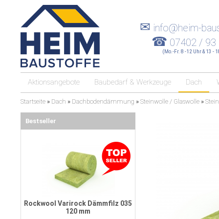
✉
info@heim-baus
☎
07402 / 93
(Mo.-Fr. 8 -12 Uhr & 13 - 
Aktionsangebote
Baubedarf & Werkzeuge
Dach
Startseite
»
Dach
»
Dachbodendämmung
»
Steinwolle / Glaswolle
»
Stei
Bestseller
Rockwool Varirock Dämmfilz 035
120 mm