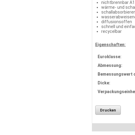
nichtbrennbar A1
wärme- und sch
schallabsorbiere
wasserabweisen
diffusionsoffen
schnell und einfa
recycelbar
Eigenschaften:
Euroklasse:
Abmessung:
Bemessungswert d
Dicke:
Verpackungseinhei
Drucken