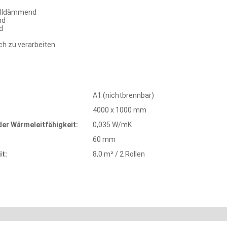
alldämmend
nd
d
ch zu verarbeiten
A1 (nichtbrennbar)
4000 x 1000 mm
er Wärmeleitfähigkeit:
0,035 W/mK
60 mm
t:
8,0 m² / 2 Rollen