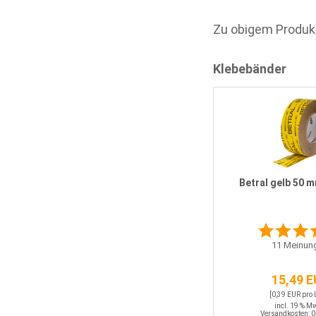
Zu obigem Produk
Klebebänder
Betral gelb 50 m
11
Meinun
15,49 
[0,39 EUR pro
incl. 19 % M
Versandkosten: 0