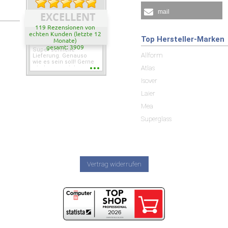
mail
EXCELLENT
119 Rezensionen von
echten Kunden (letzte 12
Top Hersteller-Marken
Monate)
gesamt: 3909
Super schnelle
Allform
Lieferung. Genauso
wie es sein soll! Gerne
Atlas
wieder wenn ich was
brauche.
Isover
Laier
Mea
Superglass
Vertrag widerrufen