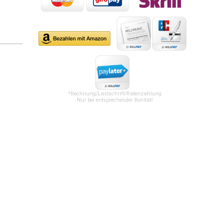
*Rechnung/Lastschrift/Ratenzahlung
Nur bei entsprechender Bonität!