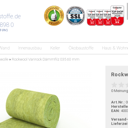
toffe.de
 898 0
18 Uhr)
Wand
Innenausbau
Keller
Ökobaustoffe
Haus & Wohn
nwolle
»
Rockwool Varirock Dämmfilz 035 60 mm
Rockw
0
Meinun
Art.Nr.:
0
Herstelle
EAN:
400
Versand
Lieferzei