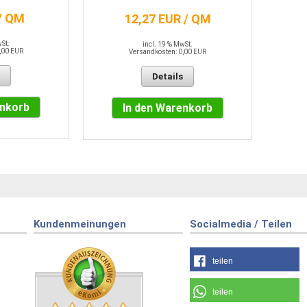
/ QM
12,27 EUR / QM
wSt.
incl. 19 % MwSt.
,00 EUR
Versandkosten: 0,00 EUR
Details
enkorb
In den Warenkorb
Kundenmeinungen
Socialmedia / Teilen
teilen
teilen