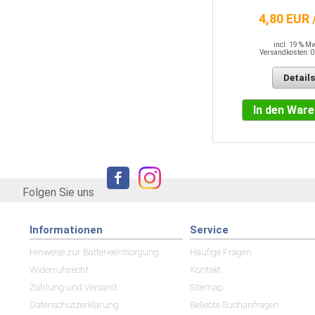
4,80 EUR 
incl. 19 % M
Versandkosten: 0
Details
In den War
Folgen Sie uns
Informationen
Service
Hinweise zur Batterieentsorgung
Häufige Fragen
Widerrufsrecht
Kontakt
Zahlung und Versand
Sitemap
Datenschutzerklärung
Beliebte Suchanfragen