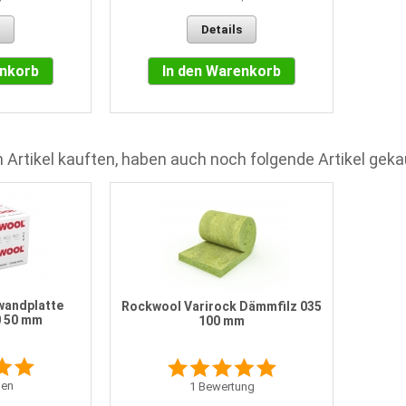
Details
enkorb
In den Warenkorb
 Artikel kauften, haben auch noch folgende Artikel geka
wandplatte
Rockwool Varirock Dämmfilz 035
0 50 mm
100 mm
en
1
Bewertung