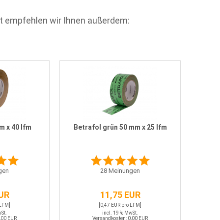
t empfehlen wir Ihnen außerdem:
m x 40 lfm
Betrafol grün 50 mm x 25 lfm
gen
28
Meinungen
EUR
11,75 EUR
 LFM]
[0,47 EUR pro LFM]
wSt.
incl. 19 % MwSt.
,00 EUR
Versandkosten: 0,00 EUR