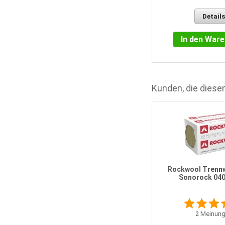
Details
In den War
Kunden, die diesen
Rockwool Trenn
Sonorock 04
2
Meinung