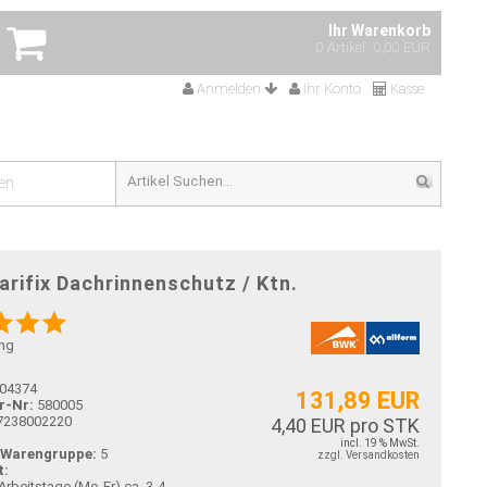
Ihr Warenkorb
0 Artikel
0,00 EUR
Anmelden
Ihr Konto
Kasse
en
rifix Dachrinnenschutz / Ktn.
ng
04374
131,89 EUR
r-Nr:
580005
7238002220
4,40 EUR pro STK
incl. 19 % MwSt.
-Warengruppe:
5
zzgl. Versandkosten
t:
ca. 3-4