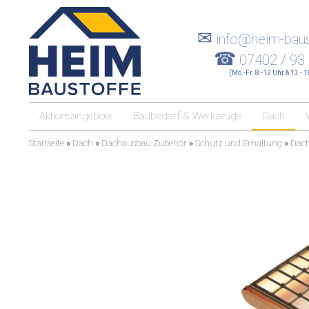
✉
info@heim-baus
☎
07402 / 93
(Mo.-Fr. 8 -12 Uhr & 13 - 
Aktionsangebote
Baubedarf & Werkzeuge
Dach
Startseite
»
Dach
»
Dachausbau Zubehör
»
Schutz und Erhaltung
»
Dach