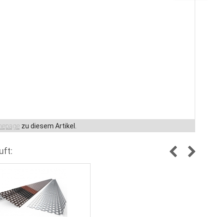
epage
zu diesem Artikel.
uft: