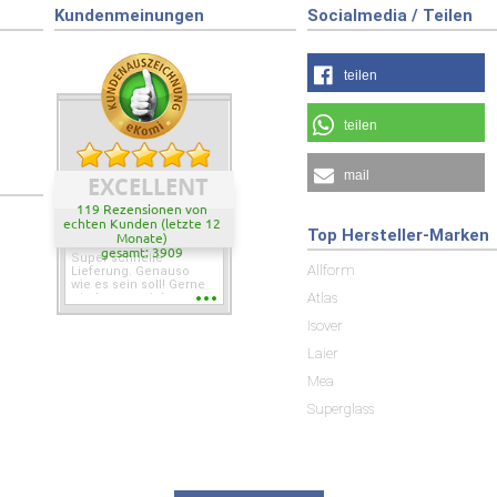
Kundenmeinungen
Socialmedia / Teilen
teilen
teilen
mail
EXCELLENT
119 Rezensionen von
echten Kunden (letzte 12
Top Hersteller-Marken
Monate)
gesamt: 3909
Super schnelle
Allform
Lieferung. Genauso
wie es sein soll! Gerne
Atlas
wieder wenn ich was
brauche.
Isover
Laier
Mea
Superglass