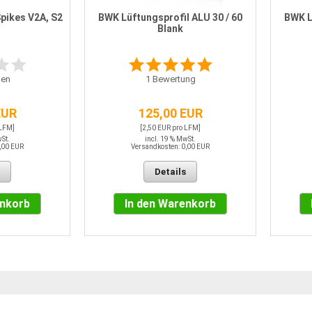
ikes V2A, S2
BWK Lüftungsprofil ALU 30 / 60
BWK L
Blank
en
1
Bewertung
EUR
125,00 EUR
 LFM]
[2,50 EUR pro LFM]
wSt.
incl. 19 % MwSt.
,00 EUR
Versandkosten: 0,00 EUR
Details
enkorb
In den Warenkorb