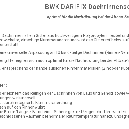
BWK DARIFIX Dachrinnens
optimal für die Nachrüstung bei der Altbau-S
 Dachrinnen ist ein Gitter aus hochwertigem Polypropylen, flexibel und 
entwickelte, einseitige Klammeranordnung wird das Gitter mühelos auf
 entfällt.
eine universelle Anpassung an 10 bis 6-teilige Dachrinnen (Rinnen-Nen
engitter eignen sich auch optimal für die Nachrüstung bei der Altbau-
, entsprechend der handelsüblichen Rinnenmaterialien (Zink oder Kupf
ten:
 erleichtert das Reinigen der Dachrinnen von Laub und Gehölz sowie ve
ungen wirkungsvoll
, durch integrierte Klammeranordnung
psen auf den Rinnenwulst.
ie Breite/Länge z.B. mit einer Schere gekürzt/zugeschnitten werden.
 geschlossenen Räumen bei normaler Raumtemperatur nahezu unbegre