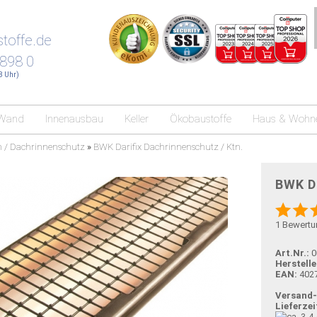
toffe.de
 898 0
18 Uhr)
Wand
Innenausbau
Keller
Ökobaustoffe
Haus & Wohn
 / Dachrinnenschutz
»
BWK Darifix Dachrinnenschutz / Ktn.
BWK Da
1
Bewertu
Art.Nr.:
0
Herstelle
EAN:
402
Versand
Lieferzei