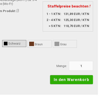
ge (Mo-Fr)
Staffelpreise beachten
!
m Produkt
1 - 1 KTN:
131,89 EUR / KTN
2 - 4 KTN:
125,30 EUR / KTN
> 5 KTN:
118,70 EUR / KTN
Schwarz
Braun
Grau
Menge: