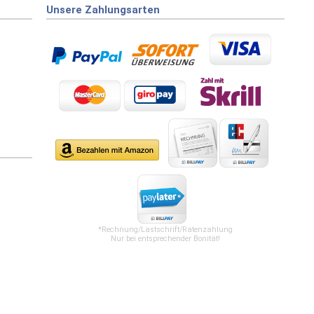
Unsere Zahlungsarten
*Rechnung/Lastschrift/Ratenzahlung
Nur bei entsprechender Bonität!