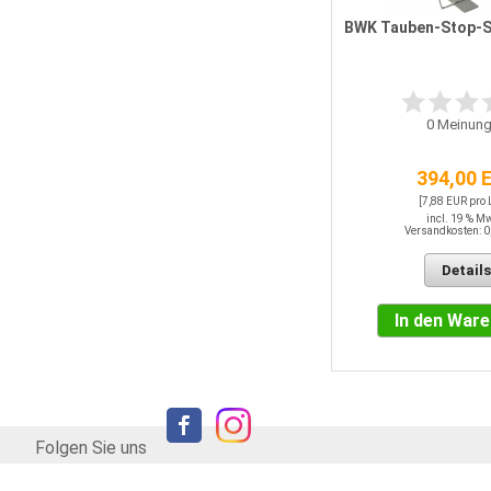
BWK Tauben-Stop-Sp
0
Meinung
394,00 
[7,88 EUR pro
incl. 19 % M
Versandkosten: 0
Details
In den War
Folgen Sie uns