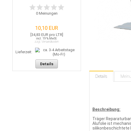
0
Meinungen
10,10 EUR
[34,83 EUR pro LTR]
incl. 19 % MwSt.
zzgl. Versandkosten
Lieferzeit:
Details
Details
Mein
Beschreibung:
Träger Reparaturban
Alufolie ist mechan
silikonbeschichtete 