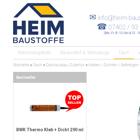
✉
info@heim-baus
☎
07402 / 93
(Mo.-Fr. 8 -12 Uhr & 13 - 
Aktionsangebote
Baubedarf & Werkzeuge
Dach
Startseite
»
Dach
»
Dachausbau Zubehör
»
Kleben / Dichten / Befestigen
Bestseller
BWK Thermo Kleb + Dicht 290 ml