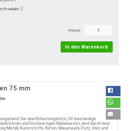
ge (Mo-Fr)
m Produkt
Menge:
men 75 mm
llen
tungsband. Die oberflchenvergätete, UV-beständige
merbitumen und hochwertigen Klebeharzen, wird durch eine
sig Metall, Kunststoffe, Beton, Mauerwerk, Putz, Holz und