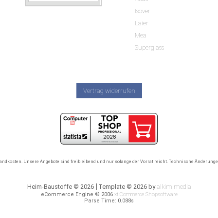
brauche.
Isover
Laier
Mea
Superglass
Vertrag widerrufen
rsandkosten. Unsere Angebote sind freibleibend und nur solange der Vorrat reicht. Technische Änderun
Heim-Baustoffe © 2026
Template © 2026 by
alkim media
eCommerce Engine © 2006
xt:Commerce Shopsoftware
Parse Time: 0.088s