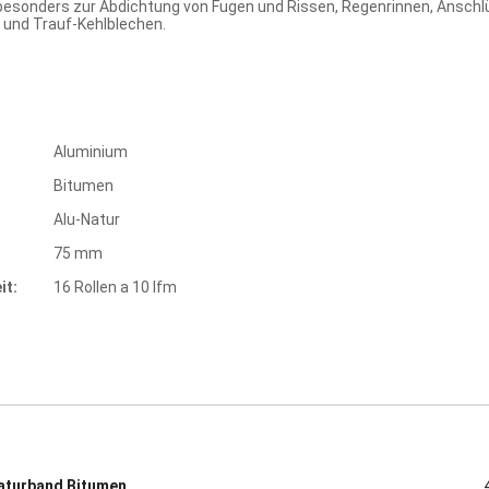
h besonders zur Abdichtung von Fugen und Rissen, Regenrinnen, Ansc
 und Trauf-Kehlblechen.
Aluminium
Bitumen
Alu-Natur
75 mm
it:
16 Rollen a 10 lfm
aturband Bitumen