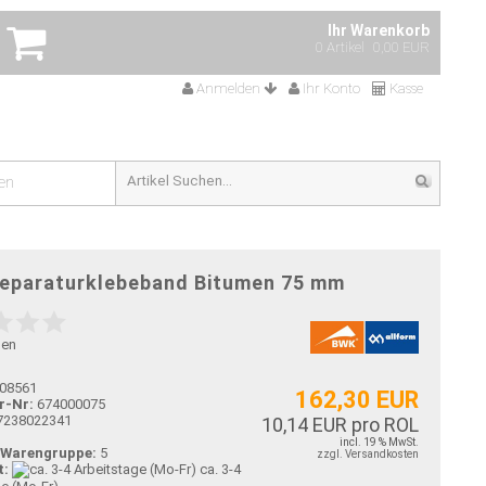
Ihr Warenkorb
0 Artikel
0,00 EUR
Anmelden
Ihr Konto
Kasse
en
eparaturklebeband Bitumen 75 mm
gen
08561
162,30 EUR
r-Nr:
674000075
7238022341
10,14 EUR pro ROL
incl. 19 % MwSt.
-Warengruppe:
5
zzgl. Versandkosten
t:
ca. 3-4