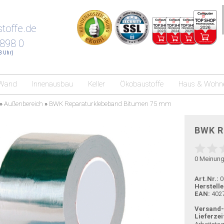
toffe.de
 898 0
18 Uhr)
Wand
Innenausbau
Keller
Ökobaustoffe
Haus & Wohn
»
Außenbereich
»
BWK Reparaturklebeband Bitumen 75 mm
BWK R
0
Meinun
Art.Nr.:
0
Herstelle
EAN:
402
Versand
Lieferzei