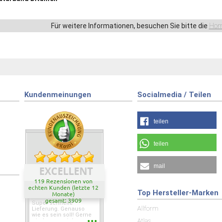
Für weitere Informationen, besuchen Sie bitte die
Hom
Kundenmeinungen
Socialmedia / Teilen
teilen
teilen
mail
EXCELLENT
119 Rezensionen von
echten Kunden (letzte 12
Top Hersteller-Marken
Monate)
gesamt: 3909
Super schnelle
Allform
Lieferung. Genauso
wie es sein soll! Gerne
Atlas
wieder wenn ich was