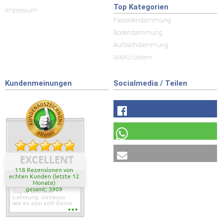
Top Kategorien
Impressum
Fassadendämmung
Bodendämmung
Aufdachdämmung
WAKÜ Leitern
Kundenmeinungen
Socialmedia / Teilen
EXCELLENT
118 Rezensionen von
echten Kunden (letzte 12
Monate)
gesamt: 3909
Super schnelle
Lieferung. Genauso
wie es sein soll! Gerne
wieder wenn ich was
brauche.