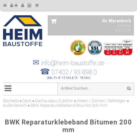
Ihr Warenkorb
0 Artikel
0,00 EUR
✉
info@heim-baustoffe.de
☎
07402 / 93 898 0
(Mo.-Fr. 8 -12 Uhr & 13 - 18 Uhr)
Startseite
»
Dach
»
Dachausbau Zubehör
»
Kleben / Dichten / Befestigen
»
Außenbereich
»
BWK Reparaturklebeband Bitumen 200 mm
BWK Reparaturklebeband Bitumen 200
mm