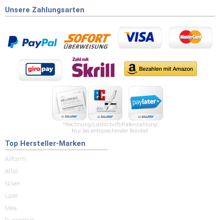
Unsere Zahlungsarten
*Rechnung/Lastschrift/Ratenzahlung
Nur bei entsprechender Bonität!
Top Hersteller-Marken
Allform
Atlas
Isover
Laier
Mea