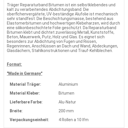
Träger Reparaturband Bitumen ist ein selbstklebendes und
kalt zu verarbeitendes Abdichtungsband. Die
oberflchenvergätete, UV-beständige Alufolie ist mechanisch
sehr standfest. Die Beschichtungsmasse, bestehend aus
Elastomerbitumen und hochwertigen Klebeharzen, wird durch
eine silikonbeschichtete Folie geschützt. Da Reparaturband
Bitumen klebt und dichtet zuverlässig Metall, Kunststoffe,
Beton, Mauerwerk, Putz, Holz und Glas. Es eignet sich
besonders zur Abdichtung von Fugen und Rissen,
Regenrinnen, Anschlüssen an Dach und Wand, Abdeckungen,
Glasdächern, Stahlkonstruktionen und Trauf-Kehlblechen.
Format:
"Made in Germany"
Material Träger:
Aluminium
Material Kleber:
Bitumen
Lieferbare Farbe:
Alu-Natur
Breite:
200 mm
Verpackungseinheit:
4 Rollen a 10 lfm