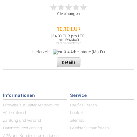
0
Meinungen
10,10 EUR
[34,83 EUR pro LTR]
incl. 19 % MwSt.
zzgl. Versandkosten
Lieferzeit:
Details
Informationen
Service
Hinweise zur Batterieentsorgung
Häufige Fragen
Widerrufsrecht
Kontakt
Zahlung und Versand
Sitemap
Datenschutzerklärung
Beliebte Suchanfragen
AGB und Kundeninformationen