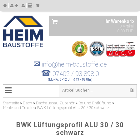
Ihr Warenkorb
0 Artikel
0,00 EUR
✉
info@heim-baustoffe.de
☎
07402 / 93 898 0
(Mo.-Fr. 8 -12 Uhr & 13 - 18 Uhr)
Startseite
»
Dach
»
Dachausbau Zubehör
»
Be-und Entlüftung
»
Kehle und Traufe
»
BWK Lüftungsprofil ALU 30 / 30 schwarz
BWK Lüftungsprofil ALU 30 / 30
schwarz