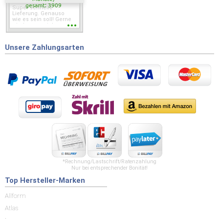
gesamt: 3909
Super schnelle
Lieferung. Genauso
wie es sein soll! Gerne
wieder wenn ich was
brauche.
Unsere Zahlungsarten
*Rechnung/Lastschrift/Ratenzahlung
Nur bei entsprechender Bonität!
Top Hersteller-Marken
Allform
Atlas