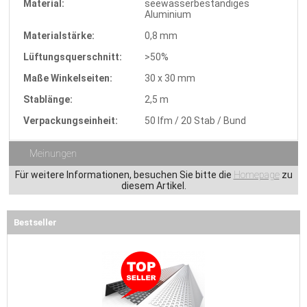
Material:
seewasserbeständiges
Aluminium
Materialstärke:
0,8 mm
Lüftungsquerschnitt:
>50%
Maße Winkelseiten:
30 x 30 mm
Stablänge:
2,5 m
Verpackungseinheit:
50 lfm / 20 Stab / Bund
Meinungen
Für weitere Informationen, besuchen Sie bitte die
Homepage
zu
diesem Artikel.
Bestseller