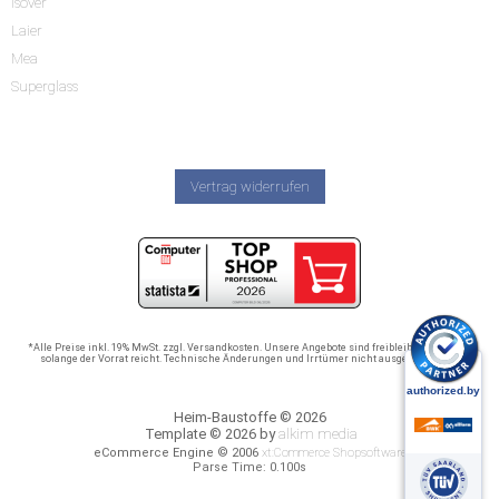
Isover
Laier
Mea
Superglass
Vertrag widerrufen
*Alle Preise inkl. 19% MwSt. zzgl. Versandkosten. Unsere Angebote sind freibleibend und nur
solange der Vorrat reicht. Technische Änderungen und Irrtümer nicht ausgeschlossen.
Heim-Baustoffe © 2026
Template © 2026 by
alkim media
eCommerce Engine © 2006
xt:Commerce Shopsoftware
Parse Time: 0.100s