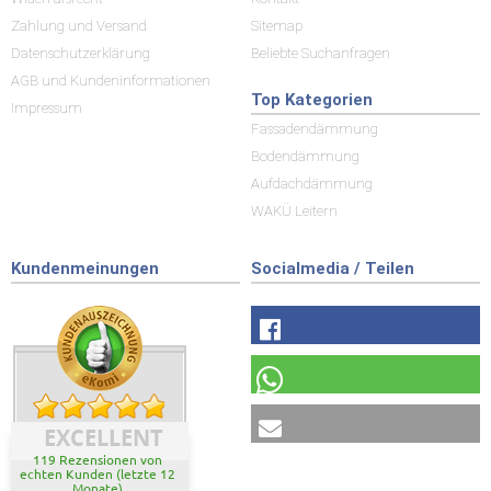
Zahlung und Versand
Sitemap
Datenschutzerklärung
Beliebte Suchanfragen
AGB und Kundeninformationen
Top Kategorien
Impressum
Fassadendämmung
Bodendämmung
Aufdachdämmung
WAKÜ Leitern
Kundenmeinungen
Socialmedia / Teilen
EXCELLENT
119 Rezensionen von
echten Kunden (letzte 12
Monate)