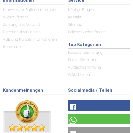
Informationen
Service
Hinweise zur Batterieentsorgung
Häufige Fragen
Widerrufsrecht
Kontakt
Zahlung und Versand
Sitemap
Datenschutzerklärung
Beliebte Suchanfragen
AGB und Kundeninformationen
Top Kategorien
Impressum
Fassadendämmung
Bodendämmung
Aufdachdämmung
WAKÜ Leitern
Kundenmeinungen
Socialmedia / Teilen