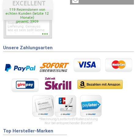
EXCELLENT
119 Rezensionen von
echten Kunden (letzte 12
Monate)
gesamt: 3909
Super schnelle
Lieferung. Genauso
wie es sein soll! Gerne
wieder wenn ich was
brauche.
Unsere Zahlungsarten
*Rechnung/Lastschrift/Ratenzahlung
Nur bei entsprechender Bonität!
Top Hersteller-Marken