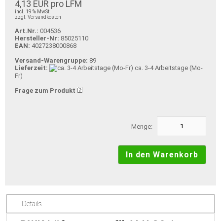
4,13 EUR pro LFM
incl. 19 % MwSt.
zzgl. Versandkosten
Art.Nr.:
004536
Hersteller-Nr:
85025110
EAN:
4027238000868
Versand-Warengruppe:
89
Lieferzeit:
ca. 3-4 Arbeitstage (Mo-
Fr)
Frage zum Produkt
Menge:
Details