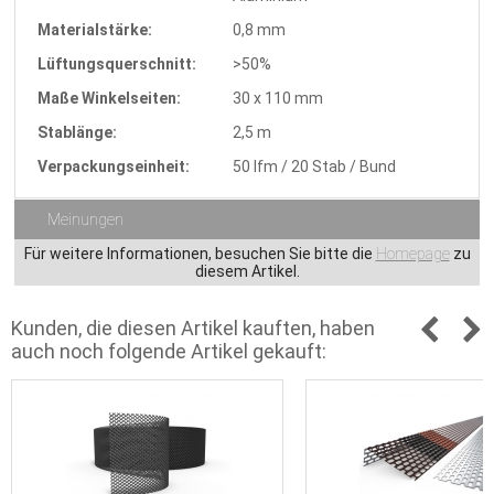
Materialstärke:
0,8 mm
Lüftungsquerschnitt:
>50%
Maße Winkelseiten:
30 x 110 mm
Stablänge:
2,5 m
Verpackungseinheit:
50 lfm / 20 Stab / Bund
Meinungen
Für weitere Informationen, besuchen Sie bitte die
Homepage
zu
diesem Artikel.
Kunden, die diesen Artikel kauften, haben
auch noch folgende Artikel gekauft: