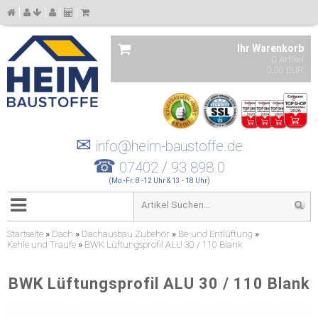
Ihr Warenkorb
0 Artikel
0,00 EUR
✉
info@heim-baustoffe.de
☎
07402 / 93 898 0
(Mo.-Fr. 8 -12 Uhr & 13 - 18 Uhr)
Startseite
»
Dach
»
Dachausbau Zubehör
»
Be-und Entlüftung
»
Kehle und Traufe
»
BWK Lüftungsprofil ALU 30 / 110 Blank
BWK Lüftungsprofil ALU 30 / 110 Blank