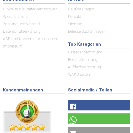
Hinweise zur Batterieentsorgung
Häufige Fragen
Widerrufsrecht
Kontakt
Zahlung und Versand
Sitemap
Datenschutzerklärung
Beliebte Suchanfragen
AGB und Kundeninformationen
Top Kategorien
Impressum
Fassadendämmung
Bodendämmung
Aufdachdämmung
WAKÜ Leitern
Kundenmeinungen
Socialmedia / Teilen