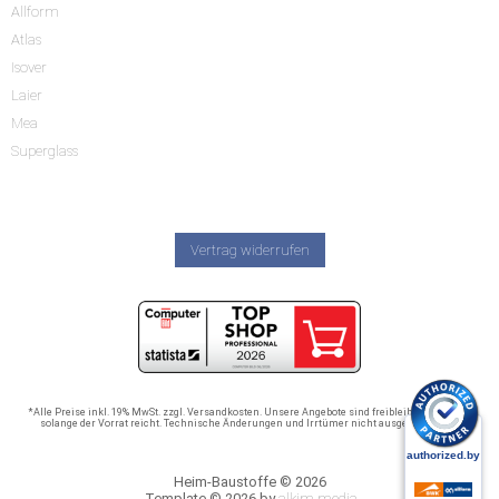
Allform
Atlas
Isover
Laier
Mea
Superglass
Vertrag widerrufen
*Alle Preise inkl. 19% MwSt. zzgl. Versandkosten. Unsere Angebote sind freibleibend und nur
solange der Vorrat reicht. Technische Änderungen und Irrtümer nicht ausgeschlossen.
Heim-Baustoffe © 2026
Template © 2026 by
alkim media