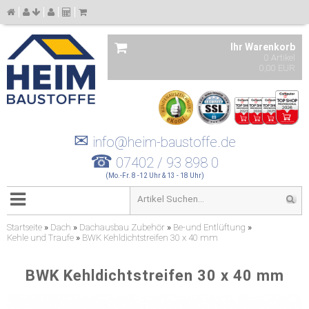
Ihr Warenkorb
0 Artikel
0,00 EUR
✉
info@heim-baustoffe.de
☎
07402 / 93 898 0
(Mo.-Fr. 8 -12 Uhr & 13 - 18 Uhr)
Startseite
»
Dach
»
Dachausbau Zubehör
»
Be-und Entlüftung
»
Kehle und Traufe
»
BWK Kehldichtstreifen 30 x 40 mm
BWK Kehldichtstreifen 30 x 40 mm