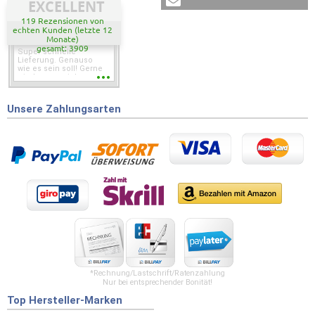
EXCELLENT
119 Rezensionen von
echten Kunden (letzte 12
Monate)
gesamt: 3909
Super schnelle
Lieferung. Genauso
wie es sein soll! Gerne
wieder wenn ich was
brauche.
Unsere Zahlungsarten
*Rechnung/Lastschrift/Ratenzahlung
Nur bei entsprechender Bonität!
Top Hersteller-Marken