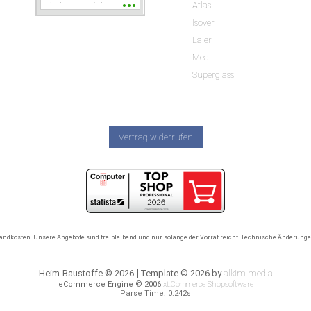
Atlas
wieder wenn ich was
brauche.
Isover
Laier
Mea
Superglass
Vertrag widerrufen
rsandkosten. Unsere Angebote sind freibleibend und nur solange der Vorrat reicht. Technische Änderun
Heim-Baustoffe © 2026
Template © 2026 by
alkim media
eCommerce Engine © 2006
xt:Commerce Shopsoftware
Parse Time: 0.242s