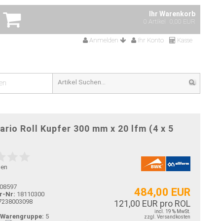
Ihr Warenkorb
0 Artikel
0,00 EUR
Anmelden
Ihr Konto
Kasse
en
rio Roll Kupfer 300 mm x 20 lfm (4 x 5
gen
08597
484,00 EUR
r-Nr:
18110300
7238003098
121,00 EUR pro ROL
incl. 19 % MwSt.
-Warengruppe:
5
zzgl. Versandkosten