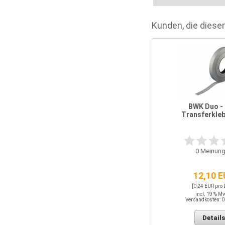
Kunden, die diesen
puren Systemschrauben G1 8,0 /
325 mm
BWK Duo - 
Transferkle
0
Meinungen
0
Meinung
68,54 EUR
[1,37 EUR pro STK]
12,10 
incl. 19 % MwSt.
Versandkosten: 0,00 EUR
[0,24 EUR pro
incl. 19 % M
Versandkosten: 0
Details
Details
In den Warenkorb