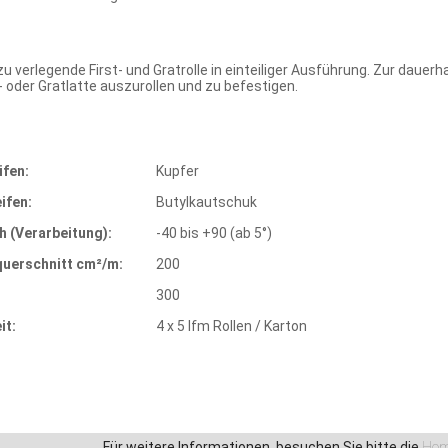
zu verlegende First- und Gratrolle in einteiliger Ausführung. Zur dauer
t- oder Gratlatte auszurollen und zu befestigen.
ifen:
Kupfer
ifen:
Butylkautschuk
 (Verarbeitung):
-40 bis +90 (ab 5°)
querschnitt cm²/m:
200
300
it:
4 x 5 lfm Rollen / Karton
Für weitere Informationen, besuchen Sie bitte die
Hom