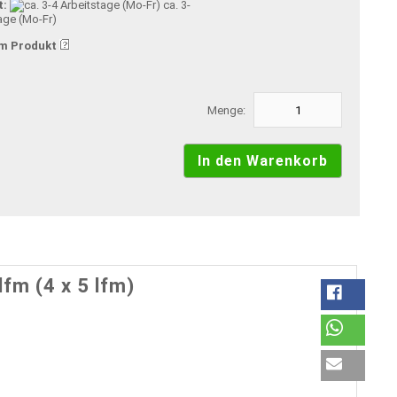
t:
ca. 3-
age (Mo-Fr)
m Produkt
Menge:
fm (4 x 5 lfm)