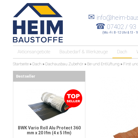
✉
info@heim-baus
☎
07402 / 93
(Mo.-Fr. 8 -12 Uhr & 13 - 
Aktionsangebote
Baubedarf & Werkzeuge
Dach
Startseite
»
Dach
»
Dachausbau Zubehör
»
Be-und Entlüftung
»
First un
Bestseller
BWK Vario Roll Alu Protect 360
mm x 20 lfm (4 x 5 lfm)