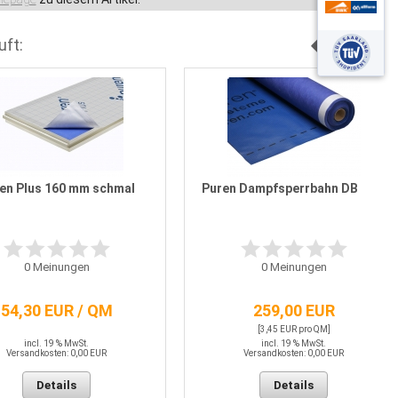
uft:
en Plus 160 mm schmal
Puren Dampfsperrbahn DB blau
0
Meinungen
0
Meinungen
54,30 EUR / QM
259,00 EUR
[3,45 EUR pro QM]
incl. 19 % MwSt.
incl. 19 % MwSt.
Versandkosten: 0,00 EUR
Versandkosten: 0,00 EUR
Details
Details