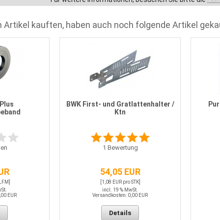
 Artikel kauften, haben auch noch folgende Artikel geka
Plus
BWK First- und Gratlattenhalter /
Pur
beband
Ktn
en
1
Bewertung
EUR
54,05 EUR
 LFM]
[1,08 EUR pro STK]
wSt.
incl. 19 % MwSt.
,00 EUR
Versandkosten: 0,00 EUR
Details