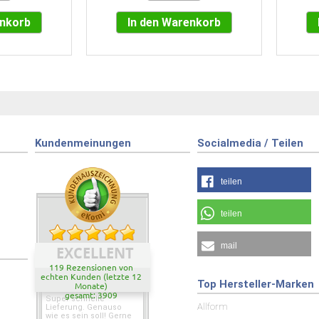
enkorb
In den Warenkorb
Kundenmeinungen
Socialmedia / Teilen
teilen
teilen
mail
EXCELLENT
119 Rezensionen von
echten Kunden (letzte 12
Top Hersteller-Marken
Monate)
gesamt: 3909
Super schnelle
Allform
Lieferung. Genauso
wie es sein soll! Gerne