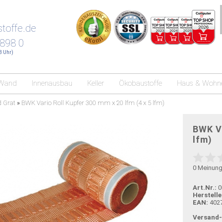
toffe.de
 898 0
18 Uhr)
Wand
Innenausbau
Keller
Ökobaustoffe
Haus & Wohn
d Grat
»
BWK Vario Roll Kupfer 300 mm x 20 lfm (4 x 5 lfm)
BWK Va
lfm)
0
Meinun
Art.Nr.:
0
Herstelle
EAN:
402
Versand