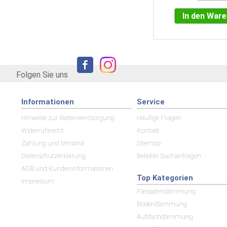
In den War
Folgen Sie uns
Informationen
Service
Hinweise zur Batterieentsorgung
Häufige Fragen
Widerrufsrecht
Kontakt
Zahlung und Versand
Sitemap
Datenschutzerklärung
Beliebte Suchanfragen
AGB und Kundeninformationen
Top Kategorien
Impressum
Fassadendämmung
Bodendämmung
Aufdachdämmung