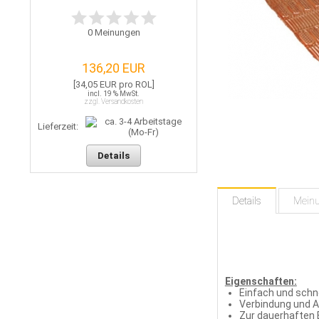
0
Meinungen
136,20 EUR
[34,05 EUR pro ROL]
incl. 19 % MwSt.
zzgl. Versandkosten
Lieferzeit:
Details
Details
Mein
Eigenschaften:
Einfach und schne
Verbindung und A
Zur dauerhaften B