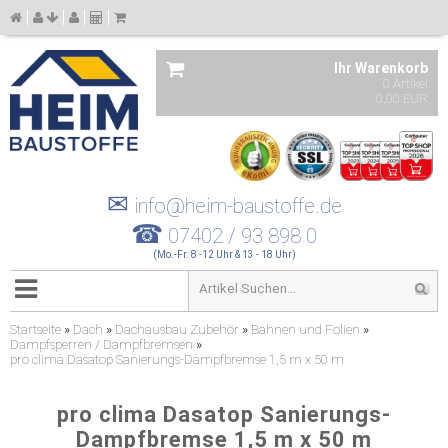
Ihr Warenkorb
0 Artikel
0,00 EUR
✉
info@heim-baustoffe.de
☎
07402 / 93 898 0
(Mo.-Fr. 8 -12 Uhr & 13 - 18 Uhr)
Startseite
»
Dach
»
Dachausbau Zubehör
»
Bahnen und Folien
»
Dampfsperren / Dampfbremsen
»
pro clima Dasatop Sanierungs-Dampfbremse 1,5 m x 50 m
pro clima Dasatop Sanierungs-
Dampfbremse 1,5 m x 50 m