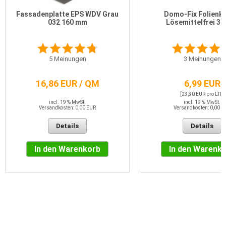
Fassadenplatte EPS WDV Grau
Domo-Fix Folienkl
032 160 mm
Lösemittelfrei 30
5
Meinungen
3
Meinungen
16,86 EUR / QM
6,99 EUR
[23,30 EUR pro LTR]
incl. 19 % MwSt.
incl. 19 % MwSt.
Versandkosten: 0,00 EUR
Versandkosten: 0,00 E
Details
Details
In den Warenkorb
In den Warenk