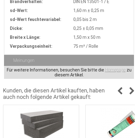
Brandverhalten:
DIN EN 13501-1 / E
sd-Wert:
1,60 m ± 0,25 m
sd-Wert feuchtevariabel:
0,05 bis 2 m
Dicke:
0,25 ± 0,05 mm
Breite x Länge:
1,50 m x 50 m
Verpackungseinheit:
75 m² / Rolle
Meinungen
Für weitere Informationen, besuchen Sie bitte die
Homepage
zu
diesem Artikel.
Kunden, die diesen Artikel kauften, haben
auch noch folgende Artikel gekauft: