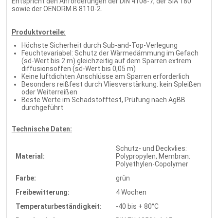
Entspricht den Anforderungen der DIN 4108-7, der SIA 180
sowie der OENORM B 8110-2.
Produktvorteile:
Höchste Sicherheit durch Sub-and-Top-Verlegung
Feuchtevariabel: Schutz der Wärmedämmung im Gefach
(sd-Wert bis 2 m) gleichzeitig auf dem Sparren extrem
diffusionsoffen (sd-Wert bis 0,05 m)
Keine luftdichten Anschlüsse am Sparren erforderlich
Besonders reißfest durch Vliesverstärkung: kein Spleißen
oder Weiterreißen
Beste Werte im Schadstofftest, Prüfung nach AgBB
durchgeführt
Technische Daten:
Schutz- und Deckvlies:
Material:
Polypropylen, Membran:
Polyethylen-Copolymer
Farbe:
grün
Freibewitterung:
4 Wochen
Temperaturbeständigkeit:
-40 bis + 80°C