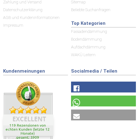
Zahlung und Versand
Sitemap
Datenschutzerklärung
Beliebte Suchanfragen
AGB und Kundeninformationen
Top Kategorien
Impressum
Fassadendämmung
Bodendämmung
Aufdachdämmung
WAKÜ Leitern
Kundenmeinungen
Socialmedia / Teilen
EXCELLENT
119 Rezensionen von
echten Kunden (letzte 12
Monate)
gesamt: 3909
Super schnelle