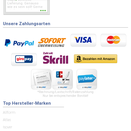
Lieferung. Genauso
wie es sein soll! Gerne
wieder wenn ich was
brauche.
Unsere Zahlungsarten
*Rechnung/Lastschrift/Ratenzahlung
Nur bei entsprechender Bonität!
Top Hersteller-Marken
Allform
Atlas
Isover