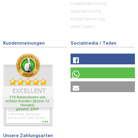
Fassadendämmung
Bodendämmung
Aufdachdämmung
WAKÜ Leitern
Kundenmeinungen
Socialmedia / Teilen
EXCELLENT
119 Rezensionen von
echten Kunden (letzte 12
Monate)
gesamt: 3909
Super schnelle
Lieferung. Genauso
wie es sein soll! Gerne
wieder wenn ich was
brauche.
Unsere Zahlungsarten