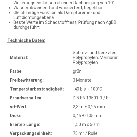
Witterungseinflüssen ab einer Dachneigung von 10°
Wasserabweisend und wasserfest, begehbar
Gleichzeitige Funktion als Dampfbrems- und
Luftdichtungsebene
Beste Werte im Schadstofftest, Prüfung nach AgBB
durchgeführt
Technische Daten:
Schutz- und Deckvlies:
Material:
Polypropylen, Membran:
Polypropylen
Farbe:
grün
Freibewitterung:
3 Monate
Temperaturbeständigkeit:
-40 bis + 100°C
Brandverhalten:
DIN EN 13501-1 / E
sd-Wert:
2,3 m ± 0,25 mm
Dicke:
0,45 ± 0,05 mm
Breite x Länge:
1,50 m x 50 m
Verpackungseinheit:
75 m² / Rolle