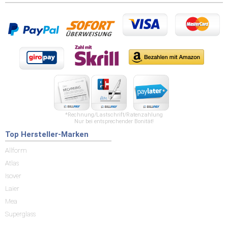
*Rechnung/Lastschrift/Ratenzahlung
Nur bei entsprechender Bonität!
Top Hersteller-Marken
Allform
Atlas
Isover
Laier
Mea
Superglass