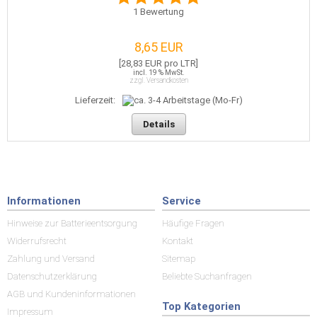
1
Bewertung
8,65 EUR
[28,83 EUR pro LTR]
incl. 19 % MwSt.
zzgl. Versandkosten
Lieferzeit:
Details
Informationen
Service
Hinweise zur Batterieentsorgung
Häufige Fragen
Widerrufsrecht
Kontakt
Zahlung und Versand
Sitemap
Datenschutzerklärung
Beliebte Suchanfragen
AGB und Kundeninformationen
Top Kategorien
Impressum