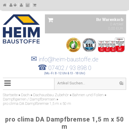
Ihr Warenkorb
0 Artikel
0,00 EUR
✉
info@heim-baustoffe.de
☎
07402 / 93 898 0
(Mo.-Fr. 8 -12 Uhr & 13 - 18 Uhr)
Startseite
»
Dach
»
Dachausbau Zubehör
»
Bahnen und Folien
»
Dampfsperren / Dampfbremsen
»
pro clima DA Dampfbremse 1,5 m x 50 m
pro clima DA Dampfbremse 1,5 m x 50
m