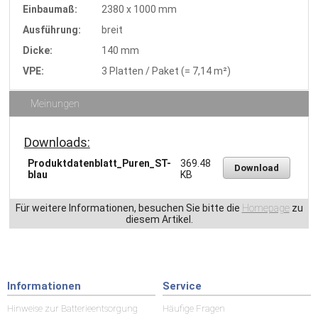
Einbaumaß:
2380 x 1000 mm
Ausführung:
breit
Dicke:
140 mm
VPE:
3 Platten / Paket (= 7,14 m²)
Meinungen
Downloads:
Produktdatenblatt_Puren_ST-
369.48
Download
blau
KB
Für weitere Informationen, besuchen Sie bitte die
Homepage
zu
diesem Artikel.
Informationen
Service
Hinweise zur Batterieentsorgung
Häufige Fragen