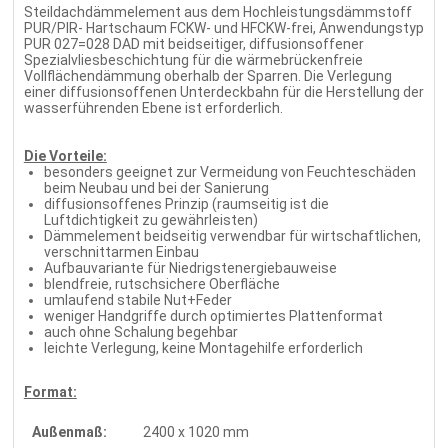
Steildachdämmelement aus dem Hochleistungsdämmstoff
PUR/PIR- Hartschaum FCKW- und HFCKW-frei, Anwendungstyp
PUR 027=028 DAD mit beidseitiger, diffusionsoffener
Spezialvliesbeschichtung für die wärmebrückenfreie
Vollflächendämmung oberhalb der Sparren. Die Verlegung
einer diffusionsoffenen Unterdeckbahn für die Herstellung der
wasserführenden Ebene ist erforderlich.
Die Vorteile:
besonders geeignet zur Vermeidung von Feuchteschäden
beim Neubau und bei der Sanierung
diffusionsoffenes Prinzip (raumseitig ist die
Luftdichtigkeit zu gewährleisten)
Dämmelement beidseitig verwendbar für wirtschaftlichen,
verschnittarmen Einbau
Aufbauvariante für Niedrigstenergiebauweise
blendfreie, rutschsichere Oberfläche
umlaufend stabile Nut+Feder
weniger Handgriffe durch optimiertes Plattenformat
auch ohne Schalung begehbar
leichte Verlegung, keine Montagehilfe erforderlich
Format:
Außenmaß:
2400 x 1020 mm