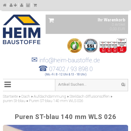
Ihr Warenkorb
0 Artikel
0,00 EUR
✉
info@heim-baustoffe.de
☎
07402 / 93 898 0
(Mo.-Fr. 8 -12 Uhr & 13 - 18 Uhr)
Startseite
»
Dach
»
Aufdachdämmung
»
Steildach diffusionsoffen
»
puren St-blau
»
Puren ST-blau 140 mm WLS 026
Puren ST-blau 140 mm WLS 026