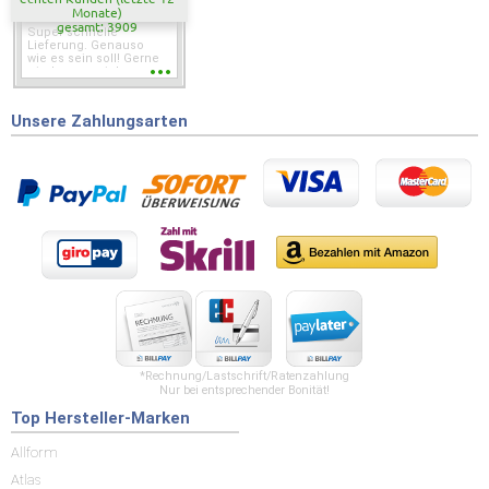
Monate)
gesamt: 3909
Super schnelle
Lieferung. Genauso
wie es sein soll! Gerne
wieder wenn ich was
brauche.
Unsere Zahlungsarten
*Rechnung/Lastschrift/Ratenzahlung
Nur bei entsprechender Bonität!
Top Hersteller-Marken
Allform
Atlas