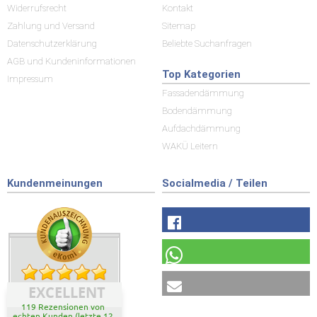
Widerrufsrecht
Kontakt
Zahlung und Versand
Sitemap
Datenschutzerklärung
Beliebte Suchanfragen
AGB und Kundeninformationen
Top Kategorien
Impressum
Fassadendämmung
Bodendämmung
Aufdachdämmung
WAKÜ Leitern
Kundenmeinungen
Socialmedia / Teilen
EXCELLENT
119 Rezensionen von
echten Kunden (letzte 12