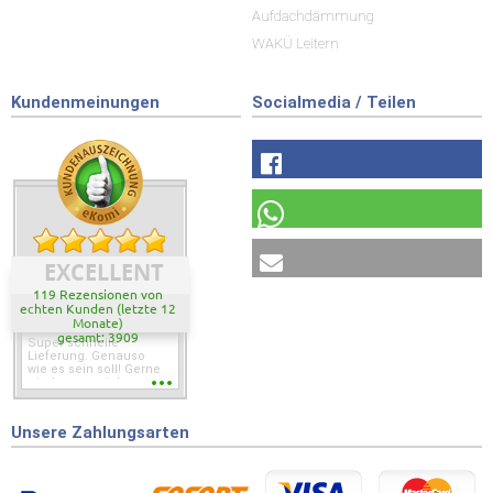
Aufdachdämmung
WAKÜ Leitern
Kundenmeinungen
Socialmedia / Teilen
EXCELLENT
119 Rezensionen von
echten Kunden (letzte 12
Monate)
gesamt: 3909
Super schnelle
Lieferung. Genauso
wie es sein soll! Gerne
wieder wenn ich was
brauche.
Unsere Zahlungsarten