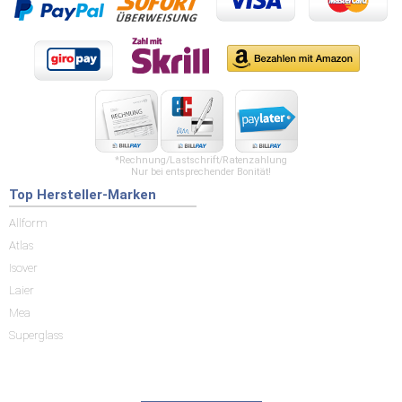
*Rechnung/Lastschrift/Ratenzahlung
Nur bei entsprechender Bonität!
Top Hersteller-Marken
Allform
Atlas
Isover
Laier
Mea
Superglass