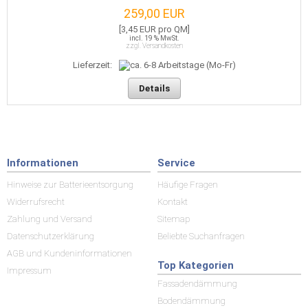
259,00 EUR
[3,45 EUR pro QM]
incl. 19 % MwSt.
zzgl. Versandkosten
Lieferzeit:
Details
Informationen
Service
Hinweise zur Batterieentsorgung
Häufige Fragen
Widerrufsrecht
Kontakt
Zahlung und Versand
Sitemap
Datenschutzerklärung
Beliebte Suchanfragen
AGB und Kundeninformationen
Top Kategorien
Impressum
Fassadendämmung
Bodendämmung