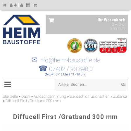
Ihr Warenkorb
0 Artikel
0,00 EUR
✉
info@heim-baustoffe.de
☎
07402 / 93 898 0
(Mo.-Fr. 8 -12 Uhr & 13 - 18 Uhr)
Startseite
»
Dach
»
Aufdachdämmung
»
Steildach diffusionsoffen
»
Zubehör
»
Diffucell First /Gratband 300 mm
Diffucell First /Gratband 300 mm