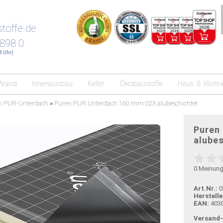
toffe.de
 898 0
18 Uhr)
Wand
Innenausbau
Keller
Ökobaustoffe
Haus & Wohn
n PUR-Unterdach
»
Puren PUR Unterdach 160 mm 023 alubeschichtet
Puren
alube
0
Meinun
Art.Nr.:
0
Herstelle
EAN:
403
Versand