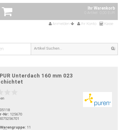
Ihr Warenkorb
0 Artikel
0,00 EUR
Anmelden
Ihr Konto
Kasse
en
 PUR Unterdach 160 mm 023
schichtet
gen
05118
r-Nr:
125670
0075256701
-Warengruppe:
11