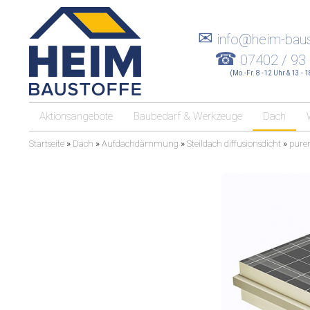
✉
info@heim-baus
☎
07402 / 93
(Mo.-Fr. 8 -12 Uhr & 13 - 
Aktionsangebote
Baubedarf & Werkzeuge
Dach
Startseite
»
Dach
»
Aufdachdämmung
»
Steildach diffusionsdicht
»
pure