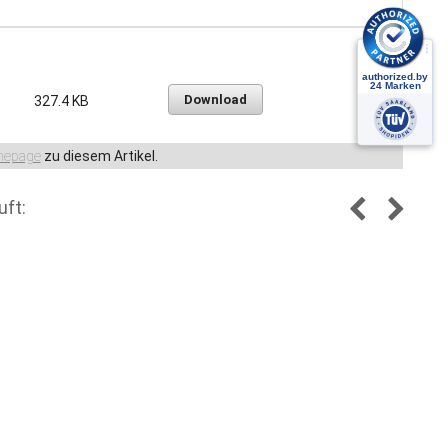
Download
327.4 KB
epage
zu diesem Artikel.
uft: