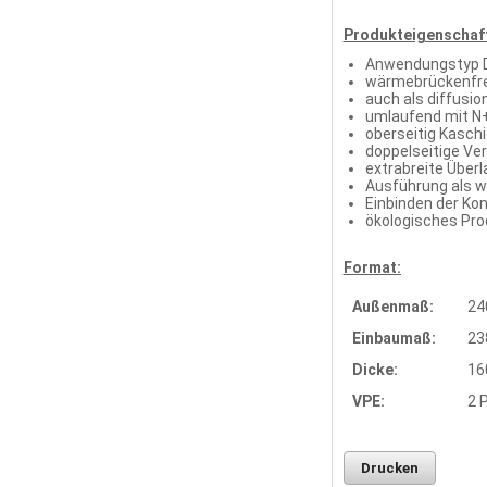
Produkteigenschaf
Anwendungstyp D
wärmebrückenfre
auch als diffusi
umlaufend mit N
oberseitig Kasch
doppelseitige Ve
extrabreite Über
Ausführung als w
Einbinden der Ko
ökologisches Pro
Format:
Außenmaß:
24
Einbaumaß:
23
Dicke:
16
VPE:
2 
Drucken