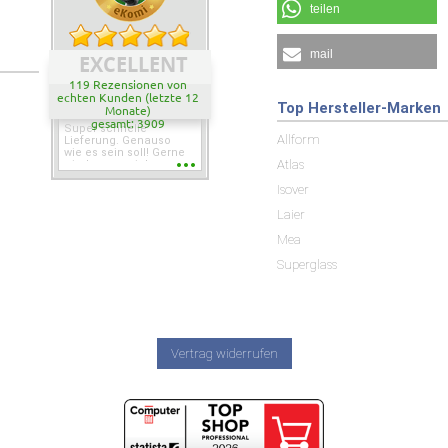
teilen
mail
EXCELLENT
119 Rezensionen von
echten Kunden (letzte 12
Top Hersteller-Marken
Monate)
gesamt: 3909
Super schnelle
Allform
Lieferung. Genauso
wie es sein soll! Gerne
Atlas
wieder wenn ich was
brauche.
Isover
Laier
Mea
Superglass
Vertrag widerrufen