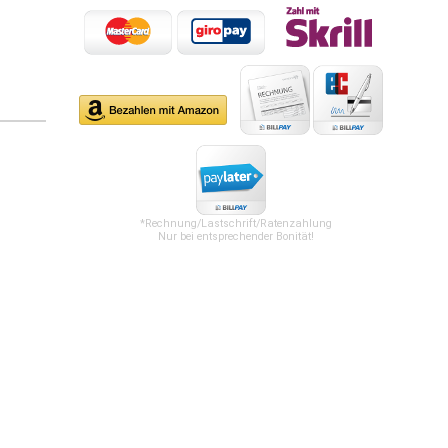
*Rechnung/Lastschrift/Ratenzahlung
Nur bei entsprechender Bonität!