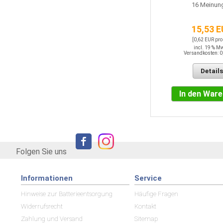
16
Meinun
15,53 
[0,62 EUR pro
incl. 19 % M
Versandkosten: 0
Details
In den War
Folgen Sie uns
Informationen
Service
Hinweise zur Batterieentsorgung
Häufige Fragen
Widerrufsrecht
Kontakt
Zahlung und Versand
Sitemap