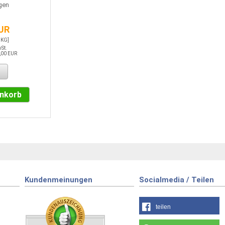
gen
EUR
 KG]
wSt.
,00 EUR
enkorb
Kundenmeinungen
Socialmedia / Teilen
teilen