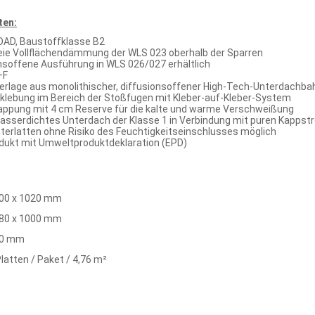
ten:
AD, Baustoffklasse B2
ie Vollflächendämmung der WLS 023 oberhalb der Sparren
onsoffene Ausführung in WLS 026/027 erhältlich
+F
ierlage aus monolithischer, diffusionsoffener High-Tech-Unterdachbah
rklebung im Bereich der Stoßfugen mit Kleber-auf-Kleber-System
lappung mit 4 cm Reserve für die kalte und warme Verschweißung
asserdichtes Unterdach der Klasse 1 in Verbindung mit puren Kappst
nterlatten ohne Risiko des Feuchtigkeitseinschlusses möglich
dukt mit Umweltproduktdeklaration (EPD)
00 x 1020 mm
80 x 1000 mm
0 mm
Platten / Paket / 4,76 m²