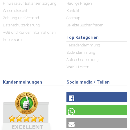
Hinweise zur Batterieentsorgung
Häufige Fragen
Widerrufsrecht
Kontakt
Zahlung und Versand
Sitemap
Datenschutzerklärung
Beliebte Suchanfragen
AGB und Kundeninformationen
Top Kategorien
Impressum
Fassadendämmung
Bodendämmung
Aufdachdämmung
WAKÜ Leitern
Kundenmeinungen
Socialmedia / Teilen
EXCELLENT