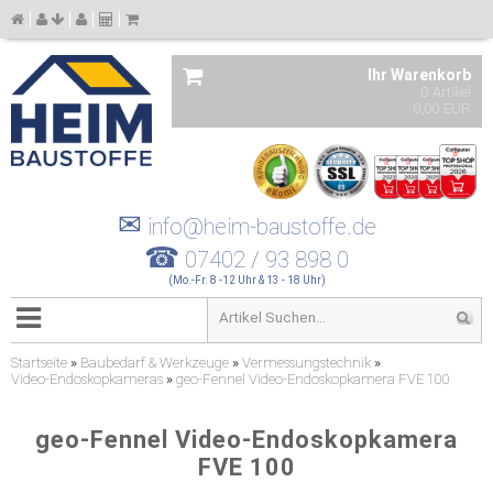
Ihr Warenkorb
0 Artikel
0,00 EUR
✉
info@heim-baustoffe.de
☎
07402 / 93 898 0
(Mo.-Fr. 8 -12 Uhr & 13 - 18 Uhr)
Startseite
»
Baubedarf & Werkzeuge
»
Vermessungstechnik
»
Video-Endoskopkameras
»
geo-Fennel Video-Endoskopkamera FVE 100
geo-Fennel Video-Endoskopkamera
FVE 100