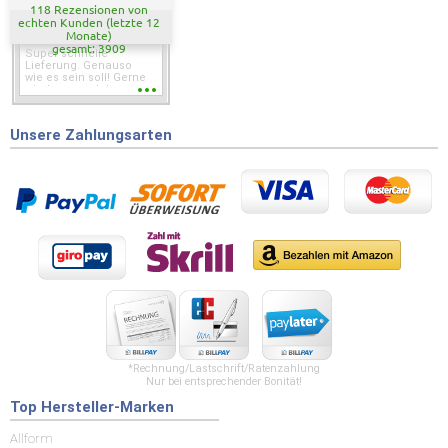
118 Rezensionen von
echten Kunden (letzte 12
Monate)
gesamt: 3909
Super schnelle
Lieferung. Genauso
wie es sein soll! Gerne
wieder wenn ich was
brauche.
Unsere Zahlungsarten
*Rechnung/Lastschrift/Ratenzahlung
Nur bei entsprechender Bonität!
Top Hersteller-Marken
Allform