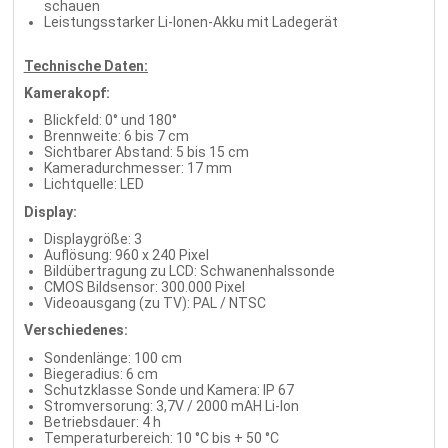
schauen
Leistungsstarker Li-Ionen-Akku mit Ladegerät
Technische Daten:
Kamerakopf:
Blickfeld: 0° und 180°
Brennweite: 6 bis 7 cm
Sichtbarer Abstand: 5 bis 15 cm
Kameradurchmesser: 17 mm
Lichtquelle: LED
Display:
Displaygröße: 3
Auflösung: 960 x 240 Pixel
Bildübertragung zu LCD: Schwanenhalssonde
CMOS Bildsensor: 300.000 Pixel
Videoausgang (zu TV): PAL / NTSC
Verschiedenes:
Sondenlänge: 100 cm
Biegeradius: 6 cm
Schutzklasse Sonde und Kamera: IP 67
Stromversorung: 3,7V / 2000 mAH Li-Ion
Betriebsdauer: 4 h
Temperaturbereich: 10 °C bis + 50 °C