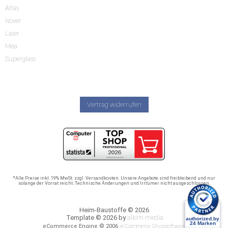
Atlas
Isover
Laier
Mea
Superglass
Vertrag widerrufen
*Alle Preise inkl. 19% MwSt. zzgl. Versandkosten. Unsere Angebote sind freibleibend und nur
solange der Vorrat reicht. Technische Änderungen und Irrtümer nicht ausgeschlossen.
Heim-Baustoffe © 2026
Template © 2026 by
alkim media
eCommerce Engine © 2006
xt:Commerce Shopsoftware