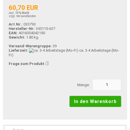
60,70 EUR
incl. 19 % MwSt.
zzgl. Versandkosten
Art.Nr.:
033793
Hersteller-Nr:
345115-637
EAN:
4016054042190
Gewicht:
1.80 kg
Versand-Warengruppe:
39
Lieferzeit:
ca. 3-4 Arbeitstage (Mo-
Fr)
Frage zum Produkt
Menge: