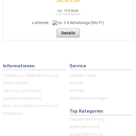
incl. 19 % MwSt.
zzgl. Versandkosten
Lieferzeit:
Details
Informationen
Service
Hinweise zur Batterieentsorgung
Häufige Fragen
Widerrufsrecht
Kontakt
Zahlung und Versand
Sitemap
Datenschutzerklärung
Beliebte Suchanfragen
AGB und Kundeninformationen
Top Kategorien
Impressum
Fassadendämmung
Bodendämmung
Aufdachdämmung