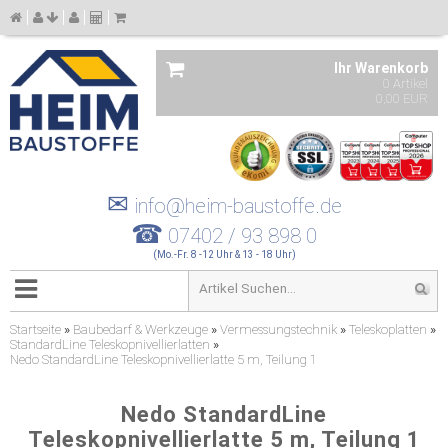
Ihr Warenkorb
0 Artikel
0,00 EUR
✉
info@heim-baustoffe.de
☎
07402 / 93 898 0
(Mo.-Fr. 8 -12 Uhr & 13 - 18 Uhr)
Startseite
»
Baubedarf & Werkzeuge
»
Vermessungstechnik
»
Teleskoplatten
»
StandardLine Teleskopnivellierlatten
»
Nedo StandardLine Teleskopnivellierlatte 5 m, Teilung 1
Nedo StandardLine
Teleskopnivellierlatte 5 m, Teilung 1