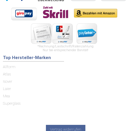
*Rechnung/Lastschrift/Ratenzahlung
Nur bei entsprechender Bonität!
Top Hersteller-Marken
Allform
Atlas
Isover
Laier
Mea
Superglass
Vertrag widerrufen