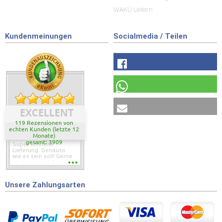
WAKÜ Leitern
Kundenmeinungen
Socialmedia / Teilen
EXCELLENT
119 Rezensionen von
echten Kunden (letzte 12
Monate)
gesamt: 3909
Super schnelle
Lieferung. Genauso
wie es sein soll! Gerne
wieder wenn ich was
brauche.
Unsere Zahlungsarten