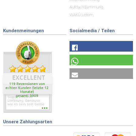
Aufdachdämmung
WAKÜ Leitern
Kundenmeinungen
Socialmedia / Teilen
EXCELLENT
119 Rezensionen von
echten Kunden (letzte 12
Monate)
gesamt: 3909
Super schnelle
Lieferung. Genauso
wie es sein soll! Gerne
wieder wenn ich was
brauche.
Unsere Zahlungsarten