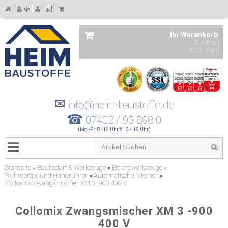
Ihr Warenkorb
0 Artikel
0,00 EUR
✉
info@heim-baustoffe.de
☎
07402 / 93 898 0
(Mo.-Fr. 8 -12 Uhr & 13 - 18 Uhr)
Startseite
»
Baubedarf & Werkzeuge
»
Elektrowerkzeuge
»
Rührgeräte und Handrührer
»
Automatische Mischer
»
Collomix Zwangsmischer XM 3 -900 400 V
Collomix Zwangsmischer XM 3 -900
400 V