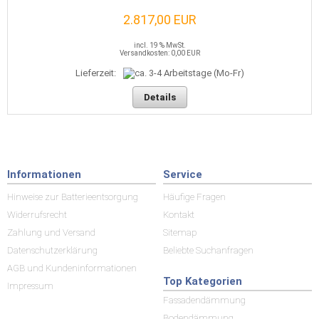
2.817,00 EUR
incl. 19 % MwSt.
Versandkosten: 0,00 EUR
Lieferzeit:
Details
Informationen
Service
Hinweise zur Batterieentsorgung
Häufige Fragen
Widerrufsrecht
Kontakt
Zahlung und Versand
Sitemap
Datenschutzerklärung
Beliebte Suchanfragen
AGB und Kundeninformationen
Top Kategorien
Impressum
Fassadendämmung
Bodendämmung