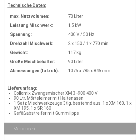
Technische Daten:
max. Nutzvolumen:
70 Liter
Leistung Mischwerk:
1,5 kW
Spannung:
400 V / 50 Hz
Drehzahl Mischwerk:
2 x 150 / 1 x 770 min
Gewicht:
117 kg
Größe Mischbehälter:
90 Liter
Abmessungen (l x b x h):
1075 x 785 x 845 mm
Lieferumfang:
Collomix Zwangsmischer XM 3 -900 400 V
90 Ltr. Mörteleimer mit Haltenasen
1 Satz Mischwerkzeuge 3tlg. bestehnd aus: 1 x XM 160, 1 x
XM 195, 1 x SR 160
Gefäßabstreifer mit Gummilippe
Meinungen