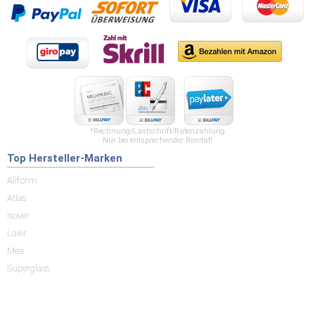
*Rechnung/Lastschrift/Ratenzahlung
Nur bei entsprechender Bonität!
Top Hersteller-Marken
Allform
Atlas
Isover
Laier
Mea
Superglass