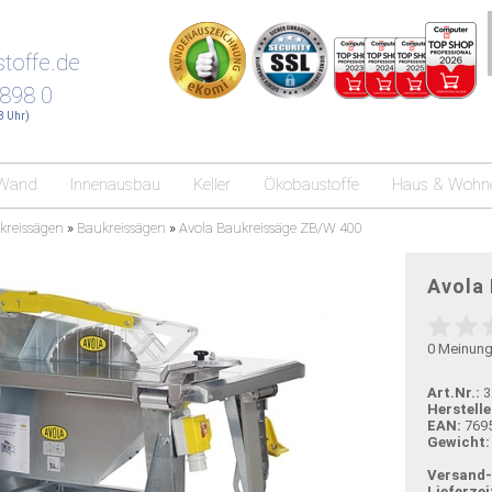
toffe.de
 898 0
18 Uhr)
Wand
Innenausbau
Keller
Ökobaustoffe
Haus & Wohn
kreissägen
»
Baukreissägen
»
Avola Baukreissäge ZB/W 400
Avola
0
Meinun
Art.Nr.:
3
Herstelle
EAN:
769
Gewicht:
Versand
Lieferzei