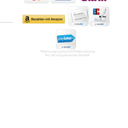
*Rechnung/Lastschrift/Ratenzahlung
Nur bei entsprechender Bonität!