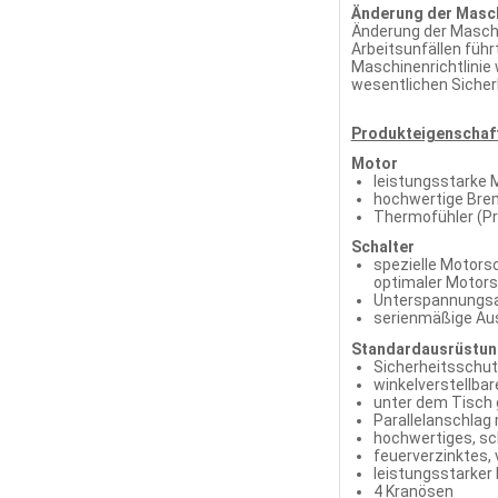
Änderung der Masch
Änderung der Maschin
Arbeitsunfällen füh
Maschinenrichtlinie
wesentlichen Sicher
Produkteigenschaf
Motor
leistungsstarke 
hochwertige Bre
Thermofühler (Pr
Schalter
spezielle Motors
optimaler Motor
Unterspannungsau
serienmäßige Aus
Standardausrüstu
Sicherheitsschu
winkelverstellbar
unter dem Tisch
Parallelanschlag
hochwertiges, sc
feuerverzinktes,
leistungsstarke
4 Kranösen