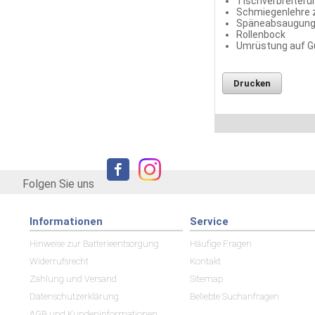
Tischverbreiteru
Schmiegenlehre z
Späneabsaugung
Rollenbock
Umrüstung auf Gu
Drucken
Folgen Sie uns
Informationen
Service
Hinweise zur Batterieentsorgung
Häufige Fragen
Widerrufsrecht
Kontakt
Zahlung und Versand
Sitemap
Datenschutzerklärung
Beliebte Suchanfragen
AGB und Kundeninformationen