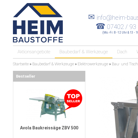
✉
info@heim-baus
☎
07402 / 93
(Mo.-Fr. 8 -12 Uhr & 13 - 
Aktionsangebote
Baubedarf & Werkzeuge
Dach
Startseite
»
Baubedarf & Werkzeuge
»
Elektrowerkzeuge
»
Bau- und Tisch
Bestseller
Avola Baukreissäge ZBV 500