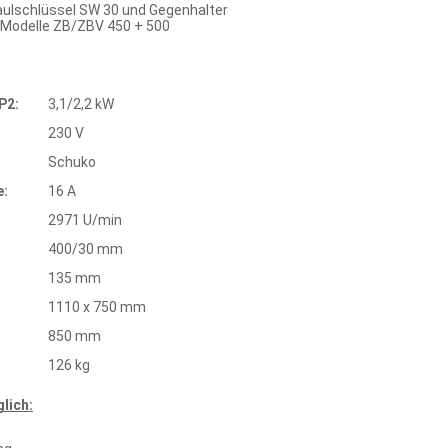
ulschlüssel SW 30 und Gegenhalter
 Modelle ZB/ZBV 450 + 500
P2:
3,1/2,2 kW
230 V
Schuko
e:
16 A
:
2971 U/min
400/30 mm
135 mm
1110 x 750 mm
850 mm
126 kg
lich: