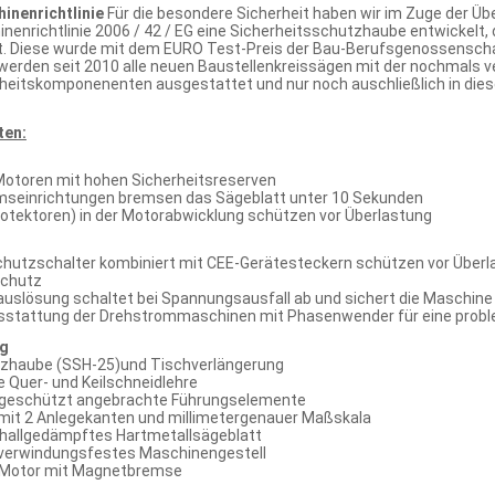
inenrichtlinie
Für die besondere Sicherheit haben wir im Zuge der Ü
enrichtlinie 2006 / 42 / EG eine Sicherheitsschutzhaube entwickelt, 
rt. Diese wurde mit dem EURO Test-Preis der Bau-Berufsgenossenscha
 werden seit 2010 alle neuen Baustellenkreissägen mit der nochmals
heitskomponenenten ausgestattet und nur noch auschließlich in diese
ten:
Motoren mit hohen Sicherheitsreserven
mseinrichtungen bremsen das Sägeblatt unter 10 Sekunden
otektoren) in der Motorabwicklung schützen vor Überlastung
chutzschalter kombiniert mit CEE-Gerätesteckern schützen vor Überlas
schutz
slösung schaltet bei Spannungsausfall ab und sichert die Maschine
stattung der Drehstrommaschinen mit Phasenwender für eine proble
ng
tzhaube (SSH-25)und Tischverlängerung
e Quer- und Keilschneidlehre
 geschützt angebrachte Führungselemente
 mit 2 Anlegekanten und millimetergenauer Maßskala
hallgedämpftes Hartmetallsägeblatt
 verwindungsfestes Maschinengestell
r Motor mit Magnetbremse