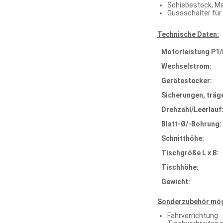
Schiebestock, Ma
Gussschalter für
Technische Daten:
Motorleistung P1/
Wechselstrom:
Gerätestecker:
Sicherungen, träg
Drehzahl/Leerlauf
Blatt-Ø/-Bohrung:
Schnitthöhe:
Tischgröße L x B:
Tischhöhe:
Gewicht:
Sonderzubehör mög
Fahrvorrichtung