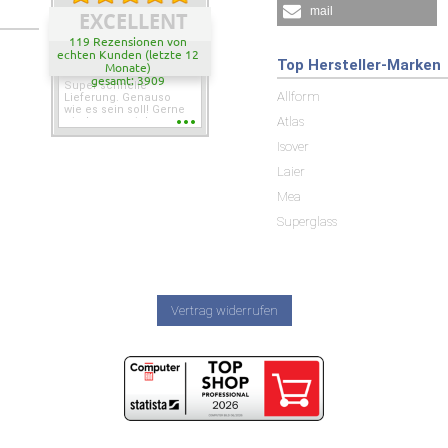
mail
EXCELLENT
119 Rezensionen von
echten Kunden (letzte 12
Top Hersteller-Marken
Monate)
gesamt: 3909
Super schnelle
Allform
Lieferung. Genauso
wie es sein soll! Gerne
Atlas
wieder wenn ich was
brauche.
Isover
Laier
Mea
Superglass
Vertrag widerrufen