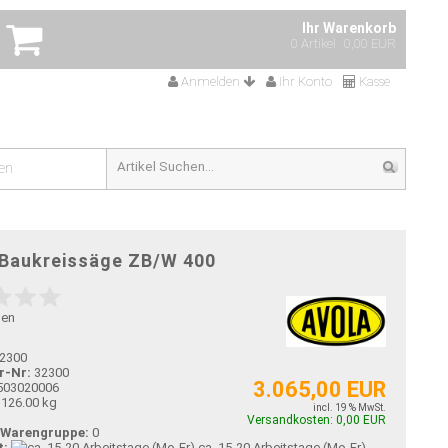
Ihr Warenkorb
0 Artikel
0,00 EUR
Anmelden
Ihr Konto
Kasse
en
 Baukreissäge ZB/W 400
gen
2300
r-Nr:
32300
3.065,00 EUR
503020006
126.00 kg
incl. 19 % MwSt.
Versandkosten: 0,00 EUR
-Warengruppe:
0
t:
ca. 15-20 Arbeitstage (Mo-Fr)