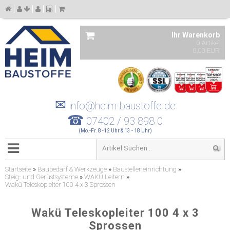
Ihr Warenkorb
0 Artikel
0,00 EUR
✉
info@heim-baustoffe.de
☎
07402 / 93 898 0
(Mo.-Fr. 8 -12 Uhr & 13 - 18 Uhr)
Startseite
»
Baubedarf & Werkzeuge
»
Baustelleneinrichtung
»
Steig- und Gerüstsysteme
»
WAKÜ Leitern
»
Wakü Teleskopleiter 100 4 x 3 Sprossen
Wakü Teleskopleiter 100 4 x 3
Sprossen