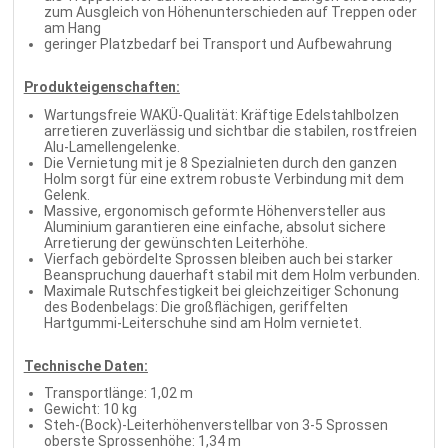
zum Ausgleich von Höhenunterschieden auf Treppen oder
am Hang
geringer Platzbedarf bei Transport und Aufbewahrung
Produkteigenschaften:
Wartungsfreie WAKÜ-Qualität: Kräftige Edelstahlbolzen
arretieren zuverlässig und sichtbar die stabilen, rostfreien
Alu-Lamellengelenke.
Die Vernietung mit je 8 Spezialnieten durch den ganzen
Holm sorgt für eine extrem robuste Verbindung mit dem
Gelenk.
Massive, ergonomisch geformte Höhenversteller aus
Aluminium garantieren eine einfache, absolut sichere
Arretierung der gewünschten Leiterhöhe.
Vierfach gebördelte Sprossen bleiben auch bei starker
Beanspruchung dauerhaft stabil mit dem Holm verbunden.
Maximale Rutschfestigkeit bei gleichzeitiger Schonung
des Bodenbelags: Die großflächigen, geriffelten
Hartgummi-Leiterschuhe sind am Holm vernietet.
Technische Daten:
Transportlänge: 1,02 m
Gewicht: 10 kg
Steh-(Bock)-Leiterhöhenverstellbar von 3-5 Sprossen
oberste Sprossenhöhe: 1,34 m