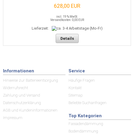
628,00 EUR
incl. 19 % MwSt.
Versandkosten: 0,00 EUR
Lieferzeit:
Details
Informationen
Service
Hinweise zur Batterieentsorgung
Häufige Fragen
Widerrufsrecht
Kontakt
Zahlung und Versand
Sitemap
Datenschutzerklärung
Beliebte Suchanfragen
AGB und Kundeninformationen
Top Kategorien
Impressum
Fassadendämmung
Bodendämmung