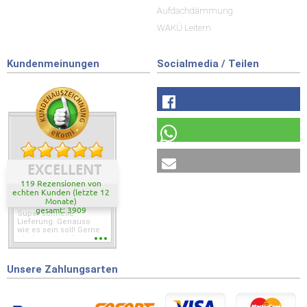
Aufdachdämmung
WAKÜ Leitern
Kundenmeinungen
Socialmedia / Teilen
EXCELLENT
119 Rezensionen von
echten Kunden (letzte 12
Monate)
gesamt: 3909
Super schnelle
Lieferung. Genauso
wie es sein soll! Gerne
wieder wenn ich was
brauche.
Unsere Zahlungsarten