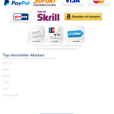
*Rechnung/Lastschrift/Ratenzahlung
Nur bei entsprechender Bonität!
Top Hersteller-Marken
Allform
Atlas
Isover
Laier
Mea
Superglass