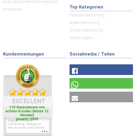
AGB und Kundeninformationen
Top Kategorien
Impressum
Fassadendämmung
Bodendämmung
Aufdachdämmung
WAKÜ Leitern
Kundenmeinungen
Socialmedia / Teilen
EXCELLENT
119 Rezensionen von
echten Kunden (letzte 12
Monate)
gesamt: 3909
Super schnelle
Lieferung. Genauso
wie es sein soll! Gerne
wieder wenn ich was
brauche.