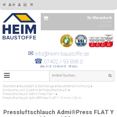
Ihr Warenkorb
0 Artikel
0,00 EUR
✉
info@heim-baustoffe.de
☎
07402 / 93 898 0
(Mo.-Fr. 8 -12 Uhr & 13 - 18 Uhr)
Startseite
»
Baubedarf & Werkzeuge
»
Baustelleneinrichtung
»
Schläuche und Zubehör
»
Pressluftschlauch
»
Pressluftschlauch Admi Press Flat Y
»
Pressluftschlauch Admi®Press FLAT Y 19 mm / 20 m
Pressluftschlauch Admi®Press FLAT Y