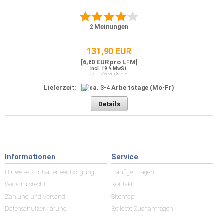
2
Meinungen
131,90 EUR
[6,60 EUR pro LFM]
incl. 19 % MwSt.
zzgl. Versandkosten
Lieferzeit:
Details
Informationen
Service
Hinweise zur Batterieentsorgung
Häufige Fragen
Widerrufsrecht
Kontakt
Zahlung und Versand
Sitemap
Datenschutzerklärung
Beliebte Suchanfragen