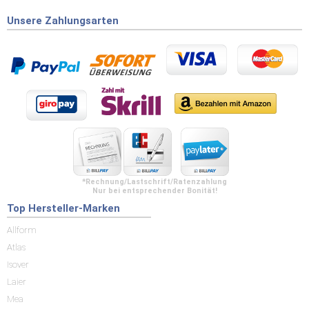
Unsere Zahlungsarten
*Rechnung/Lastschrift/Ratenzahlung
Nur bei entsprechender Bonität!
Top Hersteller-Marken
Allform
Atlas
Isover
Laier
Mea