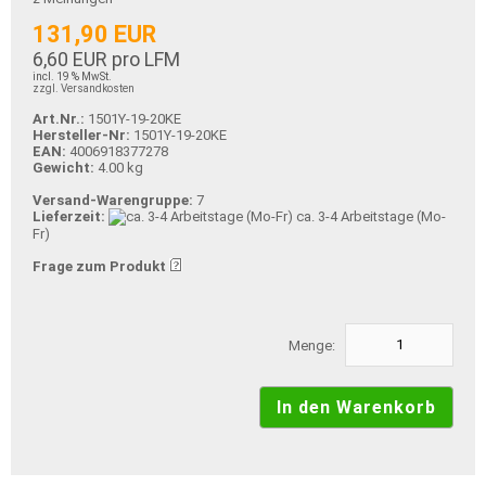
131,90 EUR
6,60 EUR pro LFM
incl. 19 % MwSt.
zzgl. Versandkosten
Art.Nr.:
1501Y-19-20KE
Hersteller-Nr:
1501Y-19-20KE
EAN:
4006918377278
Gewicht:
4.00 kg
Versand-Warengruppe:
7
Lieferzeit:
ca. 3-4 Arbeitstage (Mo-
Fr)
Frage zum Produkt
Menge: