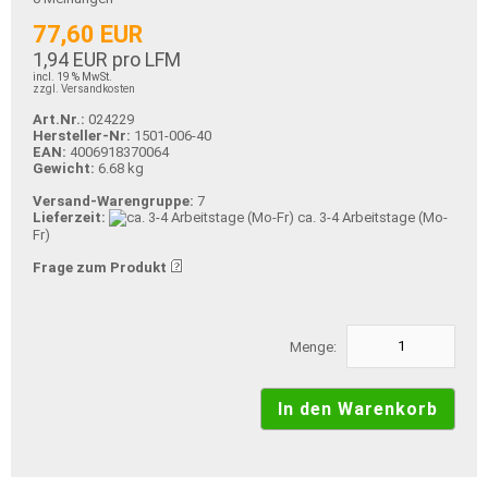
77,60 EUR
1,94 EUR pro LFM
incl. 19 % MwSt.
zzgl. Versandkosten
Art.Nr.:
024229
Hersteller-Nr:
1501-006-40
EAN:
4006918370064
Gewicht:
6.68 kg
Versand-Warengruppe:
7
Lieferzeit:
ca. 3-4 Arbeitstage (Mo-
Fr)
Frage zum Produkt
Menge: