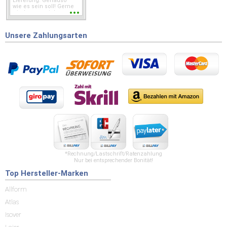
Lieferung. Genauso
wie es sein soll! Gerne
wieder wenn ich was
brauche.
Unsere Zahlungsarten
*Rechnung/Lastschrift/Ratenzahlung
Nur bei entsprechender Bonität!
Top Hersteller-Marken
Allform
Atlas
Isover