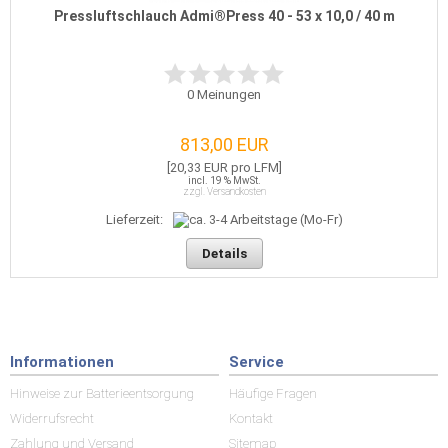
Pressluftschlauch Admi®Press 40 - 53 x 10,0 / 40 m
0
Meinungen
813,00 EUR
[20,33 EUR pro LFM]
incl. 19 % MwSt.
zzgl. Versandkosten
Lieferzeit:
Details
Informationen
Service
Hinweise zur Batterieentsorgung
Häufige Fragen
Widerrufsrecht
Kontakt
Zahlung und Versand
Sitemap