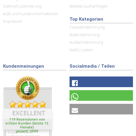
Datenschutzerklärung
Beliebte Suchanfragen
AGB und Kundeninformationen
Top Kategorien
Impressum
Fassadendämmung
Bodendämmung
Aufdachdämmung
WAKÜ Leitern
Kundenmeinungen
Socialmedia / Teilen
EXCELLENT
119 Rezensionen von
echten Kunden (letzte 12
Monate)
gesamt: 3909
Super schnelle