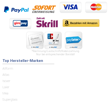
*Rechnung/Lastschrift/Ratenzahlung
Nur bei entsprechender Bonität!
Top Hersteller-Marken
Allform
Atlas
Isover
Laier
Mea
Superglass