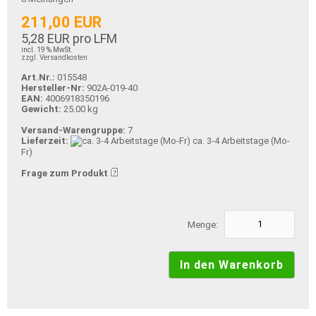
211,00 EUR
5,28 EUR pro LFM
incl. 19 % MwSt.
zzgl. Versandkosten
Art.Nr.:
015548
Hersteller-Nr:
902A-019-40
EAN:
4006918350196
Gewicht:
25.00 kg
Versand-Warengruppe:
7
Lieferzeit:
ca. 3-4 Arbeitstage (Mo-
Fr)
Frage zum Produkt
Menge: