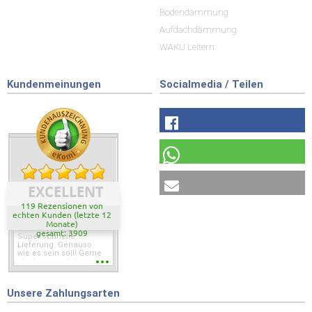
Bodendämmung
Aufdachdämmung
WAKÜ Leitern
Kundenmeinungen
Socialmedia / Teilen
EXCELLENT
119 Rezensionen von
echten Kunden (letzte 12
Monate)
gesamt: 3909
Super schnelle
Lieferung. Genauso
wie es sein soll! Gerne
wieder wenn ich was
brauche.
Unsere Zahlungsarten