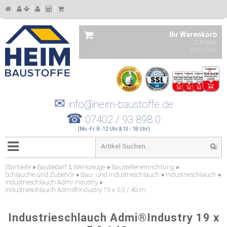
Ihr Warenkorb
0 Artikel
0,00 EUR
✉
info@heim-baustoffe.de
☎
07402 / 93 898 0
(Mo.-Fr. 8 -12 Uhr & 13 - 18 Uhr)
Startseite
»
Baubedarf & Werkzeuge
»
Baustelleneinrichtung
»
Schläuche und Zubehör
»
Bau- und Industrieschlauch
»
Industrieschlauch
»
Industrieschlauch Admi Industry
»
Industrieschlauch Admi®Industry 19 x 5,0 / 40 m
Industrieschlauch Admi®Industry 19 x