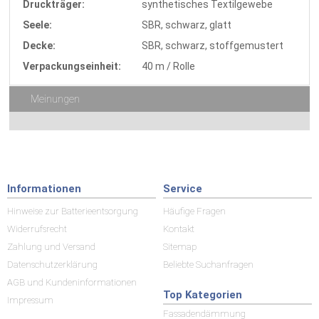
Druckträger:
synthetisches Textilgewebe
Seele:
SBR, schwarz, glatt
Decke:
SBR, schwarz, stoffgemustert
Verpackungseinheit:
40 m / Rolle
Meinungen
Informationen
Service
Hinweise zur Batterieentsorgung
Häufige Fragen
Widerrufsrecht
Kontakt
Zahlung und Versand
Sitemap
Datenschutzerklärung
Beliebte Suchanfragen
AGB und Kundeninformationen
Top Kategorien
Impressum
Fassadendämmung