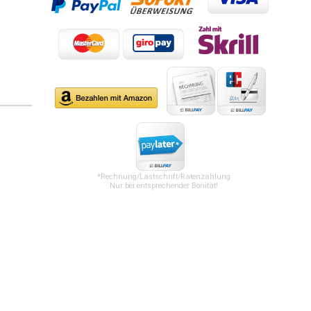
*Rechnung/Lastschrift/Ratenzahlung
Nur bei entsprechender Bonität!