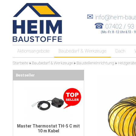
✉
info@heim-baus
☎
07402 / 93
(Mo.-Fr. 8 -12 Uhr & 13 - 
Aktionsangebote
Baubedarf & Werkzeuge
Dach
Startseite
»
Baubedarf & Werkzeuge
»
Baustelleneinrichtung
»
Heizgeräte
Bestseller
Master Thermostat TH-5 C mit
10 m Kabel