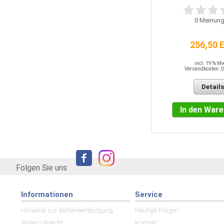
0
Meinung
256,50 
incl. 19 % M
Versandkosten: 0
Details
In den War
Folgen Sie uns
Informationen
Service
Hinweise zur Batterieentsorgung
Häufige Fragen
Widerrufsrecht
Kontakt