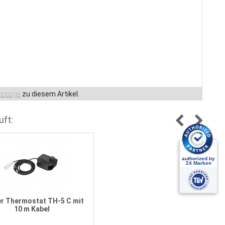
epage
zu diesem Artikel.
uft:
r Thermostat TH-5 C mit
10 m Kabel