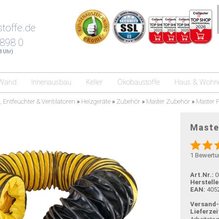
toffe.de
 898 0
18 Uhr)
Wand
Innenausbau
Keller
Ökobaustoffe
Haus & Wohn
, Entfeuchter & Ventilatoren
»
Heizgeräte
»
Zubehör
»
Master Zubehör
»
Master F
Master
1
Bewertu
Art.Nr.:
0
Herstelle
EAN:
405
Versand
Lieferzei