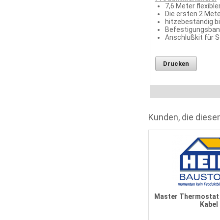
7,6 Meter flexibl
Die ersten 2 Met
hitzebeständig b
Befestigungsband
Anschlußkit für 
Drucken
Kunden, die diesen
Master Thermostat 
Kabel