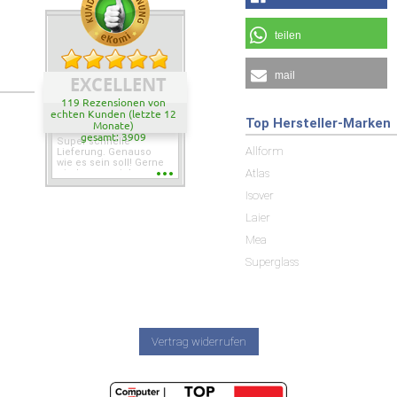
teilen
mail
EXCELLENT
119 Rezensionen von
echten Kunden (letzte 12
Top Hersteller-Marken
Monate)
gesamt: 3909
Super schnelle
Allform
Lieferung. Genauso
wie es sein soll! Gerne
Atlas
wieder wenn ich was
brauche.
Isover
Laier
Mea
Superglass
Vertrag widerrufen