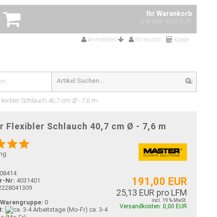
Ihr Warenkorb
0 Artikel
0,00 EUR
Anmelden
Ihr Konto
Kasse
en
lexibler Schlauch 40,7 cm Ø - 7,6 m
 Flexibler Schlauch 40,7 cm Ø - 7,6 m
ng
08414
191,00 EUR
r-Nr:
4031401
2228041309
25,13 EUR pro LFM
incl. 19 % MwSt.
-Warengruppe:
0
Versandkosten: 0,00 EUR
t:
ca. 3-4