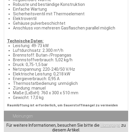
Robuste und beständige Konstruktion
Einfache Wartung
Sicherheitsventil mit Thermoelement
Elektroventil
Gehäuse pulverbeschichtet
Anschluss von mehreren Gasflaschen parallel möglich
Technische Daten:
Leistung: 49-73 kW
Luftdurchsatz: 2.300 m³/h
Brennstoff: Butan-/Propangas
Brennstoffverbrauch: 5,02 kg/h
Druck: 0,75-1,5 bar
Netzspannung: 220-240/50 V/Hz
Elektrische Leistung: 0,218 kW
Energieverbrauch: 0,95 A
Thermostatbedienung: unmöglich
Zündung: manuel
Maße:(LxBxH): 760 x 300 x 510 mm
Gewicht: 17,0 kg
Raumlüftung ist erforderlich, um Sauerstoffmangel zu vermeiden
Meinungen
Für weitere Informationen, besuchen Sie bitte die
Homepage
zu
diesem Artikel.