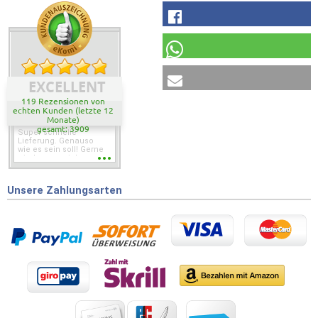
EXCELLENT
119 Rezensionen von
echten Kunden (letzte 12
Monate)
gesamt: 3909
Super schnelle
Lieferung. Genauso
wie es sein soll! Gerne
wieder wenn ich was
brauche.
Unsere Zahlungsarten