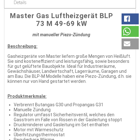
Details
Master Gas Luftheizgerät BLP
73 M 49-69 kW
mit manueller Piezo-Zündung
Beschreibung:
Gasheizgeräte von Master liefern große Mengen von Heißluft.
Sie sind kosteneffizient und leistungsfähig, sowie besonders
für gut gelüftete Bauobjekte. Ideal für Industrieräume,
Gewächshäuser, Landwirtschaft, Lagerräume, Garagen und
am Bau. Die BLP-M Modelle haben eine Piezo-Zündung, d.h. sie
können nur von Hand gestartet werden.
Produktmerkmale:
Verbrennt Butangas G30 und Propangas G31
Manuelle Zündung
Regulator umfasst Sicherheitsventil, welches den
Gasstrom im Falle von Rissen in der Gasleitung stoppt
Druckminderer und Gasleitung im Set enthalten
Motor mit Wärmeschutz
Überhitzungsthermostat
Regulierbare Wärme