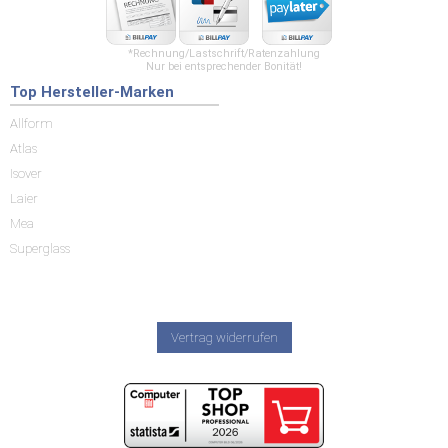
*Rechnung/Lastschrift/Ratenzahlung
Nur bei entsprechender Bonität!
Top Hersteller-Marken
Allform
Atlas
Isover
Laier
Mea
Superglass
Vertrag widerrufen