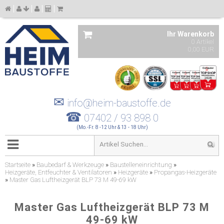
Ihr Warenkorb
0 Artikel
0,00 EUR
✉
info@heim-baustoffe.de
☎
07402 / 93 898 0
(Mo.-Fr. 8 -12 Uhr & 13 - 18 Uhr)
Startseite
»
Baubedarf & Werkzeuge
»
Baustelleneinrichtung
»
Heizgeräte, Entfeuchter & Ventilatoren
»
Heizgeräte
»
Propangas-Heizgeräte
»
Master Gas Luftheizgerät BLP 73 M 49-69 kW
Master Gas Luftheizgerät BLP 73 M
49-69 kW