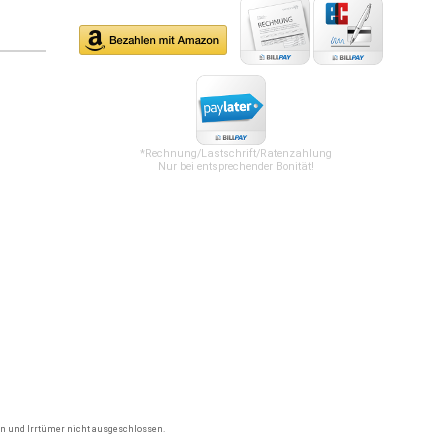
*Rechnung/Lastschrift/Ratenzahlung
Nur bei entsprechender Bonität!
gen und Irrtümer nicht ausgeschlossen.