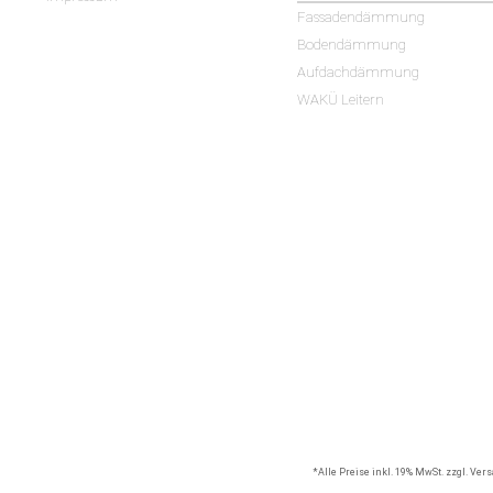
Fassadendämmung
Bodendämmung
Aufdachdämmung
WAKÜ Leitern
*Alle Preise inkl. 19% MwSt. zzgl. Ve