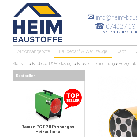
✉
info@heim-baus
☎
07402 / 93
(Mo.-Fr. 8 -12 Uhr & 13 - 
Aktionsangebote
Baubedarf & Werkzeuge
Dach
Startseite
»
Baubedarf & Werkzeuge
»
Baustelleneinrichtung
»
Heizgeräte
Bestseller
Remko PGT 30 Propangas-
Heizautomat