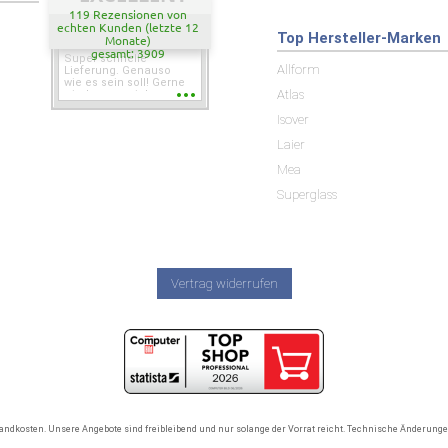
119 Rezensionen von
echten Kunden (letzte 12
Top Hersteller-Marken
Monate)
gesamt: 3909
Super schnelle
Allform
Lieferung. Genauso
wie es sein soll! Gerne
Atlas
wieder wenn ich was
brauche.
Isover
Laier
Mea
Superglass
Vertrag widerrufen
rsandkosten. Unsere Angebote sind freibleibend und nur solange der Vorrat reicht. Technische Änderun