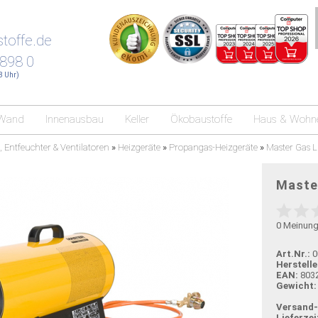
toffe.de
 898 0
18 Uhr)
Wand
Innenausbau
Keller
Ökobaustoffe
Haus & Wohn
, Entfeuchter & Ventilatoren
»
Heizgeräte
»
Propangas-Heizgeräte
»
Master Gas 
Maste
0
Meinun
Art.Nr.:
0
Herstelle
EAN:
803
Gewicht:
Versand
Lieferzei