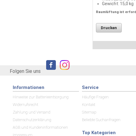
Gewicht: 15,0 kg
Raumlüftung ist erfor
Drucken
Folgen Sie uns
Informationen
Service
Hinweise zur Batterieentsorgung
Häufige Fragen
Widerrufsrecht
Kontakt
Zahlung und Versand
Sitemap
Datenschutzerklärung
Beliebte Suchanfragen
AGB und Kundeninformationen
Top Kategorien
Impressum