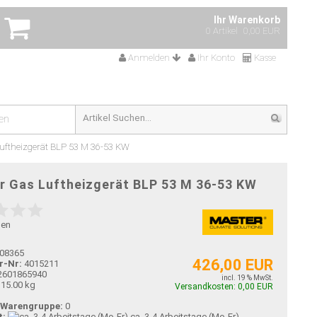
Ihr Warenkorb
0 Artikel
0,00 EUR
Anmelden
Ihr Konto
Kasse
en
Luftheizgerät BLP 53 M 36-53 KW
r Gas Luftheizgerät BLP 53 M 36-53 KW
gen
08365
426,00 EUR
r-Nr:
4015211
2601865940
incl. 19 % MwSt.
15.00 kg
Versandkosten: 0,00 EUR
-Warengruppe:
0
t:
ca. 3-4 Arbeitstage (Mo-Fr)