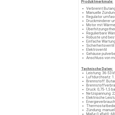
Produktmerkmale:
Verbrennt Butan
Manuelle Zündun
Regulator umfasst
Druckminderer un
Motor mit Wärm
Überhitzungsthe
Regulierbare Wä
Robuste und best
Einfache Wartun
Sicherheitsventi
Elektroventil
Gehäuse pulverb
Anschluss von me
Technische Daten:
Leistung: 36-53 
Luftdurchsatz: 1
Brennstoff: But
Brennstoffverbra
Druck: 0,75-1,5 ba
Netzspannung: 2
Elektrische Leist
Energieverbrauch:
Thermostatbedie
Zündung: manuel
Maße:(LxBxH): 68