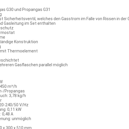
gas G30 und Propangas G31
g
 Sicherheitsventil, welches den Gasstrom im Falle von Rissen in der 
d Gasleitung im Set enthalten
eschutz
rmostat
rme
ändige Konstruktion
g
l mit Thermoelement
eschichtet
hreren Gasflaschen parallel möglich
kW
.450 m³/h
an-/Propangas
uch: 3,78 kg/h
r
20-240/50 V/Hz
ung: 0,11 kW
 0,48 A
nung: unmöglich
0 x 300 x 510 mm