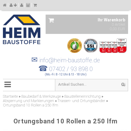
Ihr Warenkorb
0 Artikel
0,00 EUR
✉
info@heim-baustoffe.de
☎
07402 / 93 898 0
(Mo.-Fr. 8 -12 Uhr & 13 - 18 Uhr)
Startseite
»
Baubedarf & Werkzeuge
»
Baustelleneinrichtung
»
Absperrung und Markierungen
»
Trassen- und Ortungsbänder
»
Ortungsband 10 Rollen a 250 lfm
Ortungsband 10 Rollen a 250 lfm