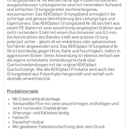
Ortungsbandes Nr. 06 werden derartige Problemsituationen
ausgeschlossen. Leitungsnetze sind mit minimalem Aufwand
und einfachen Ortungsgeräten zentimetergenau
auszumachen. Das KEKOplast Ortungsband ermöglicht die
sofortige und genaue Identifizierung des Leitungstyps und
Eigentümers. Das KEKOplast Ortungsband Nr. 06 besteht aus
einem PE-Band mit zwei sinusförmig eingelegten Drähten aus
nicht rostendem Stahl mit einem Durchmesser von 0,5 mm.
Die Konstruktion des Bandes stellt eine präzise Ortung
jederzeit sicher - gleich ob ein induktives oder galvanisches
Verfahren angewendet wird. Das KEKOplast Ortungsband Nr.
06 ist beständig gegen Hitze, Kälte und Feuchtigkeit, selbst in
aggressiven Böden. Seine Anwendung ist ebenso einfach wie
die eigens entwickelte Verbindungstechnik über
Quetschverbindungen mit der original KEKOplast
Quetschzange. Wie alle KEKOplast Produkte wird auch das
Ortungsband aus Polyethylen hergestellt und verhält sich
deshalb umweltneutral.
Produktvorteile:
Mit Edelstahldrahteinlage
Verbundfilie PEw mit zwei sinusförmigen, erdfühligen und
nicht rostenden Stahldrähten
Alterungs- und Kältebeständig
Farbecht
Dauerhaft lesbar
Mit glasklarer Folienbeschichtung über dem Druck