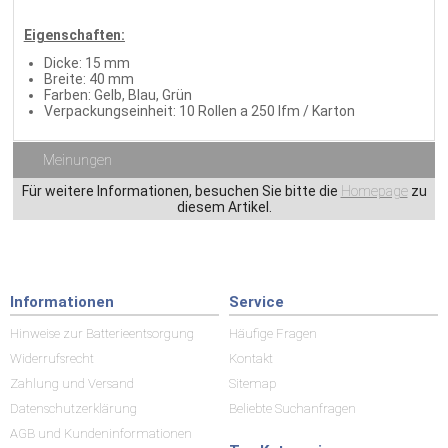
Eigenschaften:
Dicke: 15 mm
Breite: 40 mm
Farben: Gelb, Blau, Grün
Verpackungseinheit: 10 Rollen a 250 lfm / Karton
Meinungen
Für weitere Informationen, besuchen Sie bitte die
Homepage
zu
diesem Artikel.
Informationen
Service
Hinweise zur Batterieentsorgung
Häufige Fragen
Widerrufsrecht
Kontakt
Zahlung und Versand
Sitemap
Datenschutzerklärung
Beliebte Suchanfragen
AGB und Kundeninformationen