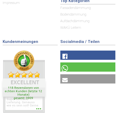
Top Kategorien
Impressum
Fassadendämmung
Bodendämmung
Aufdachdämmung
WAKÜ Leitern
Kundenmeinungen
Socialmedia / Teilen
EXCELLENT
118 Rezensionen von
echten Kunden (letzte 12
Monate)
gesamt: 3909
Super schnelle
Lieferung. Genauso
wie es sein soll! Gerne
wieder wenn ich was
brauche.