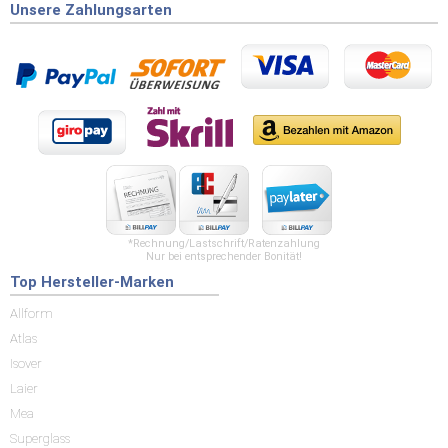
Unsere Zahlungsarten
*Rechnung/Lastschrift/Ratenzahlung
Nur bei entsprechender Bonität!
Top Hersteller-Marken
Allform
Atlas
Isover
Laier
Mea
Superglass