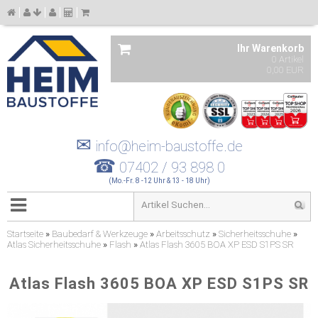
Ihr Warenkorb
0 Artikel
0,00 EUR
✉
info@heim-baustoffe.de
☎
07402 / 93 898 0
(Mo.-Fr. 8 -12 Uhr & 13 - 18 Uhr)
Startseite
»
Baubedarf & Werkzeuge
»
Arbeitsschutz
»
Sicherheitsschuhe
»
Atlas Sicherheitsschuhe
»
Flash
»
Atlas Flash 3605 BOA XP ESD S1PS SR
Atlas Flash 3605 BOA XP ESD S1PS SR