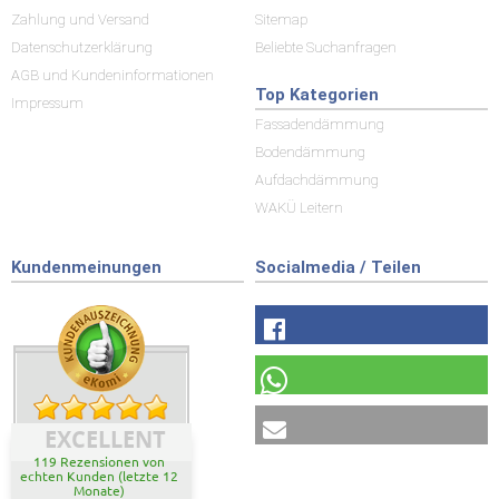
Zahlung und Versand
Sitemap
Datenschutzerklärung
Beliebte Suchanfragen
AGB und Kundeninformationen
Top Kategorien
Impressum
Fassadendämmung
Bodendämmung
Aufdachdämmung
WAKÜ Leitern
Kundenmeinungen
Socialmedia / Teilen
EXCELLENT
119 Rezensionen von
echten Kunden (letzte 12
Monate)