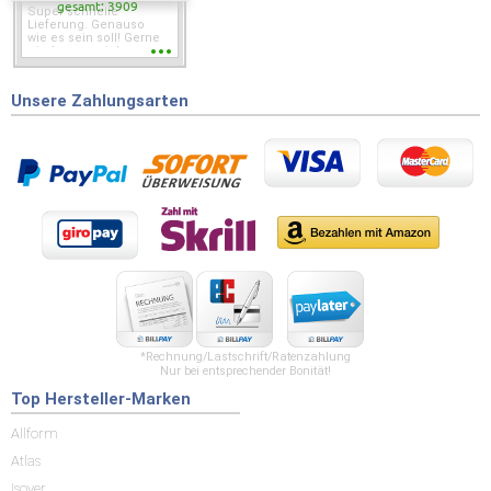
gesamt: 3909
Super schnelle
Lieferung. Genauso
wie es sein soll! Gerne
wieder wenn ich was
brauche.
Unsere Zahlungsarten
*Rechnung/Lastschrift/Ratenzahlung
Nur bei entsprechender Bonität!
Top Hersteller-Marken
Allform
Atlas
Isover