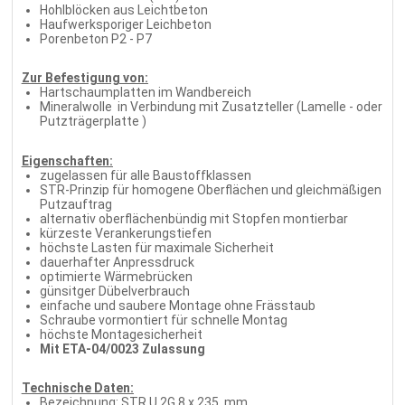
Hohlblöcken aus Leichtbeton
Haufwerksporiger Leichbeton
Porenbeton P2 - P7
Zur Befestigung von:
Hartschaumplatten im Wandbereich
Mineralwolle in Verbindung mit Zusatzteller (Lamelle - oder
Putzträgerplatte )
Eigenschaften:
zugelassen für alle Baustoffklassen
STR-Prinzip für homogene Oberflächen und gleichmäßigen
Putzauftrag
alternativ oberflächenbündig mit Stopfen montierbar
kürzeste Verankerungstiefen
höchste Lasten für maximale Sicherheit
dauerhafter Anpressdruck
optimierte Wärmebrücken
günsitger Dübelverbrauch
einfache und saubere Montage ohne Frässtaub
Schraube vormontiert für schnelle Montag
höchste Montagesicherheit
Mit ETA-04/0023 Zulassung
Technische Daten:
Bezeichnung: STR U 2G 8 x 235 mm