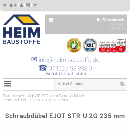
Ihr Warenkorb
0 Artikel
0,00 EUR
✉
info@heim-baustoffe.de
☎
07402 / 93 898 0
(Mo.-Fr. 8 -12 Uhr & 13 - 18 Uhr)
Startseite
»
Wand
»
WDVS Dübel
»
Schraubdübel
»
Schraubdübel EJOT STR-U 2G 235 mm
Schraubdübel EJOT STR-U 2G 235 mm