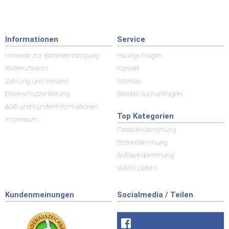
Informationen
Service
Hinweise zur Batterieentsorgung
Häufige Fragen
Widerrufsrecht
Kontakt
Zahlung und Versand
Sitemap
Datenschutzerklärung
Beliebte Suchanfragen
AGB und Kundeninformationen
Top Kategorien
Impressum
Fassadendämmung
Bodendämmung
Aufdachdämmung
WAKÜ Leitern
Kundenmeinungen
Socialmedia / Teilen