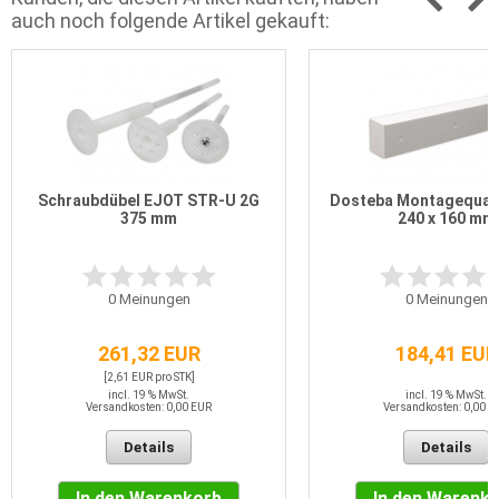
auch noch folgende Artikel gekauft:
Schraubdübel EJOT STR-U 2G
Dosteba Montagequad
375 mm
240 x 160 mm
0
Meinungen
0
Meinungen
261,32 EUR
184,41 EUR
[2,61 EUR pro STK]
incl. 19 % MwSt.
incl. 19 % MwSt.
Versandkosten: 0,00 EUR
Versandkosten: 0,00 E
Details
Details
In den Warenkorb
In den Warenk