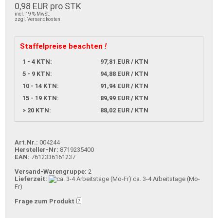
0,98 EUR pro STK
incl. 19 % MwSt.
zzgl. Versandkosten
Staffelpreise beachten
!
1 - 4 KTN:
97,81 EUR / KTN
5 - 9 KTN:
94,88 EUR / KTN
10 - 14 KTN:
91,94 EUR / KTN
15 - 19 KTN:
89,99 EUR / KTN
> 20 KTN:
88,02 EUR / KTN
Art.Nr.:
004244
Hersteller-Nr:
8719235400
EAN:
7612336161237
Versand-Warengruppe:
2
Lieferzeit:
ca. 3-4 Arbeitstage (Mo-
Fr)
Frage zum Produkt