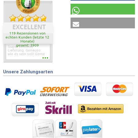
EXCELLENT
119 Rezensionen von
echten Kunden (letzte 12
Monate)
gesamt: 3909
Super schnelle
Lieferung. Genauso
wie es sein soll! Gerne
wieder wenn ich was
brauche.
Unsere Zahlungsarten