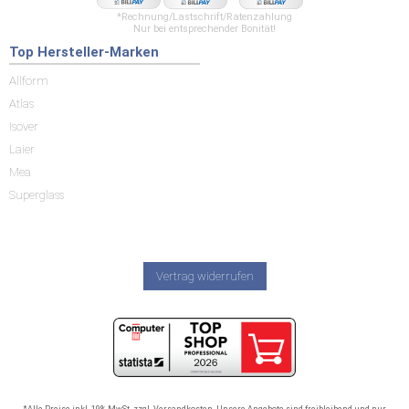
*Rechnung/Lastschrift/Ratenzahlung
Nur bei entsprechender Bonität!
Top Hersteller-Marken
Allform
Atlas
Isover
Laier
Mea
Superglass
Vertrag widerrufen
*Alle Preise inkl. 19% MwSt. zzgl. Versandkosten. Unsere Angebote sind freibleibend und nur