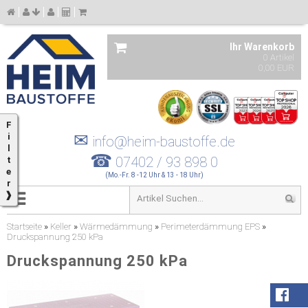
Ihr Warenkorb
0 Artikel
0,00 EUR
F
✉
i
info@heim-baustoffe.de
l
☎
07402 / 93 898 0
t
e
(Mo.-Fr. 8 -12 Uhr & 13 - 18 Uhr)
r
❱
Startseite
»
Keller
»
Wärmedämmung
»
Perimeterdämmung EPS
»
Druckspannung 250 kPa
Druckspannung 250 kPa