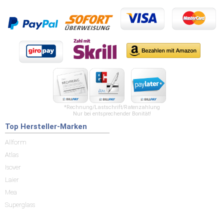
*Rechnung/Lastschrift/Ratenzahlung
Nur bei entsprechender Bonität!
Top Hersteller-Marken
Allform
Atlas
Isover
Laier
Mea
Superglass