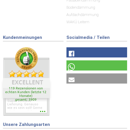
Fassadendämmung
Bodendämmung
Aufdachdämmung
WAKÜ Leitern
Kundenmeinungen
Socialmedia / Teilen
EXCELLENT
119 Rezensionen von
echten Kunden (letzte 12
Monate)
gesamt: 3909
Super schnelle
Lieferung. Genauso
wie es sein soll! Gerne
wieder wenn ich was
brauche.
Unsere Zahlungsarten