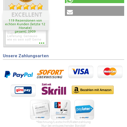
EXCELLENT
119 Rezensionen von
echten Kunden (letzte 12
Monate)
gesamt: 3909
Super schnelle
Lieferung. Genauso
wie es sein soll! Gerne
wieder wenn ich was
brauche.
Unsere Zahlungsarten
*Rechnung/Lastschrift/Ratenzahlung
Nur bei entsprechender Bonität!