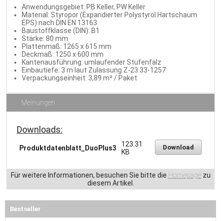
Anwendungsgebiet: PB Keller, PW Keller
Material: Styropor (Expandierter Polystyrol Hartschaum
EPS) nach DIN EN 13163
Baustoffklasse (DIN): B1
Stärke: 80 mm
Plattenmaß: 1265 x 615 mm
Deckmaß: 1250 x 600 mm
Kantenausführung: umlaufender Stufenfalz
Einbautiefe: 3 m laut Zulassung Z-23.33-1257
Verpackungseinheit: 3,89 m² / Paket
Meinungen
Downloads:
123.31
Download
Produktdatenblatt_DuoPlus3
KB
Für weitere Informationen, besuchen Sie bitte die
Homepage
zu
diesem Artikel.
Bestseller