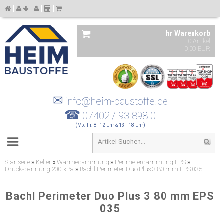
Ihr Warenkorb
0 Artikel
0,00 EUR
✉
info@heim-baustoffe.de
☎
07402 / 93 898 0
(Mo.-Fr. 8 -12 Uhr & 13 - 18 Uhr)
Startseite
»
Keller
»
Wärmedämmung
»
Perimeterdämmung EPS
»
Druckspannung 200 kPa
»
Bachl Perimeter Duo Plus 3 80 mm EPS 035
Bachl Perimeter Duo Plus 3 80 mm EPS
035