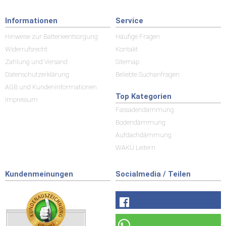
Informationen
Service
Hinweise zur Batterieentsorgung
Häufige Fragen
Widerrufsrecht
Kontakt
Zahlung und Versand
Sitemap
Datenschutzerklärung
Beliebte Suchanfragen
AGB und Kundeninformationen
Top Kategorien
Impressum
Fassadendämmung
Bodendämmung
Aufdachdämmung
WAKÜ Leitern
Kundenmeinungen
Socialmedia / Teilen