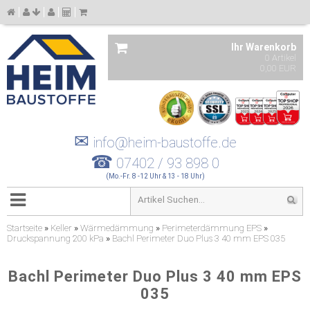
Ihr Warenkorb
0 Artikel
0,00 EUR
✉
info@heim-baustoffe.de
☎
07402 / 93 898 0
(Mo.-Fr. 8 -12 Uhr & 13 - 18 Uhr)
Startseite
»
Keller
»
Wärmedämmung
»
Perimeterdämmung EPS
»
Druckspannung 200 kPa
»
Bachl Perimeter Duo Plus 3 40 mm EPS 035
Bachl Perimeter Duo Plus 3 40 mm EPS
035