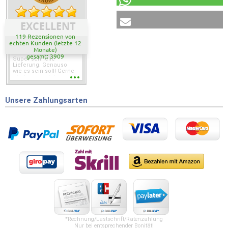
EXCELLENT
119 Rezensionen von
echten Kunden (letzte 12
Monate)
gesamt: 3909
Super schnelle
Lieferung. Genauso
wie es sein soll! Gerne
wieder wenn ich was
brauche.
Unsere Zahlungsarten
*Rechnung/Lastschrift/Ratenzahlung
Nur bei entsprechender Bonität!