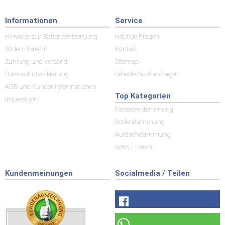
Informationen
Service
Hinweise zur Batterieentsorgung
Häufige Fragen
Widerrufsrecht
Kontakt
Zahlung und Versand
Sitemap
Datenschutzerklärung
Beliebte Suchanfragen
AGB und Kundeninformationen
Top Kategorien
Impressum
Fassadendämmung
Bodendämmung
Aufdachdämmung
WAKÜ Leitern
Kundenmeinungen
Socialmedia / Teilen