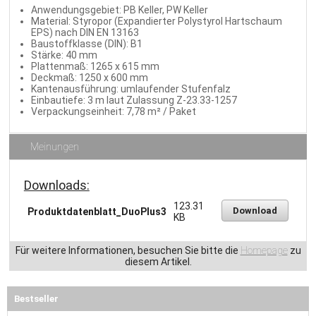
Anwendungsgebiet: PB Keller, PW Keller
Material: Styropor (Expandierter Polystyrol Hartschaum
EPS) nach DIN EN 13163
Baustoffklasse (DIN): B1
Stärke: 40 mm
Plattenmaß: 1265 x 615 mm
Deckmaß: 1250 x 600 mm
Kantenausführung: umlaufender Stufenfalz
Einbautiefe: 3 m laut Zulassung Z-23.33-1257
Verpackungseinheit: 7,78 m² / Paket
Meinungen
Downloads:
123.31
Download
Produktdatenblatt_DuoPlus3
KB
Für weitere Informationen, besuchen Sie bitte die
Homepage
zu
diesem Artikel.
Bestseller