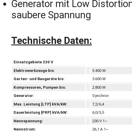
Generator mit Low Distortion
saubere Spannung
Technische Daten:
Einsatzgebiete 230 V
Elektrowerkzeuge bis:
5.400 W
Garten- und Baugeräte bis:
3.600 W
Kompressoren, Pumpen bis:
2.800 W
Generator:
Synchron
Max. Leistung [LTP] kVA/kW:
7,2/6,4
Dauerleistung [PRP] kVA/kW:
6,0/5,5
Nennspannung:
230 V 1~
Nennstrom:
26,1 A 1~