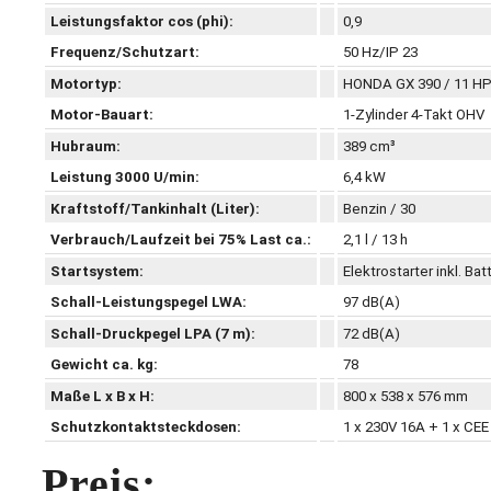
Leistungsfaktor cos (phi):
0,9
Frequenz/Schutzart:
50 Hz/IP 23
Motortyp:
HONDA GX 390 / 11 H
Motor-Bauart:
1-Zylinder 4-Takt OHV
Hubraum:
389 cm³
Leistung 3000 U/min:
6,4 kW
Kraftstoff/Tankinhalt (Liter):
Benzin / 30
Verbrauch/Laufzeit bei 75% Last ca.:
2,1 l / 13 h
Startsystem:
Elektrostarter inkl. Bat
Schall-Leistungspegel LWA:
97 dB(A)
Schall-Druckpegel LPA (7 m):
72 dB(A)
Gewicht ca. kg:
78
Maße L x B x H:
800 x 538 x 576 mm
Schutzkontaktsteckdosen:
1 x 230V 16A + 1 x CE
Preis: