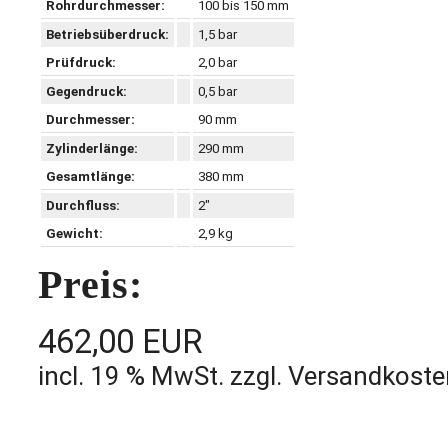
Rohrdurchmesser:
100 bis 150 mm
Betriebsüberdruck:
1,5 bar
Prüfdruck:
2,0 bar
Gegendruck:
0,5 bar
Durchmesser:
90 mm
Zylinderlänge:
290 mm
Gesamtlänge:
380 mm
Durchfluss:
2"
Gewicht:
2,9 kg
Preis:
462,00 EUR
incl. 19 % MwSt. zzgl. Versandkost