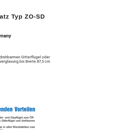
satz Typ ZO-SD
rmany
drehbarmen Gitterflügel oder
erglasung bis Breite 87,5 cm