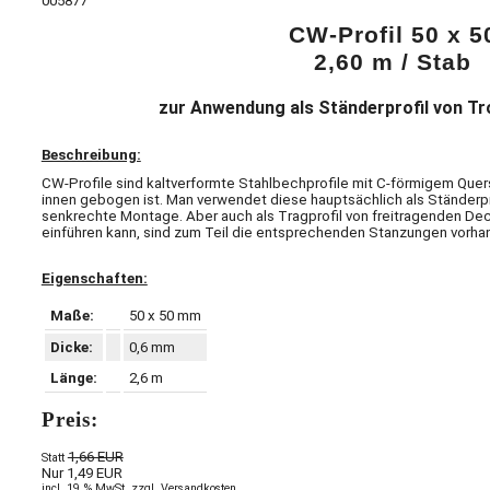
005877
CW-Profil 50 x 5
2,60 m / Stab
zur Anwendung als Ständerprofil von 
Beschreibung:
CW-Profile sind kaltverformte Stahlbechprofile mit C-förmigem Quer
innen gebogen ist. Man verwendet diese hauptsächlich als Ständerp
senkrechte Montage. Aber auch als Tragprofil von freitragenden De
einführen kann, sind zum Teil die entsprechenden Stanzungen vorha
Eigenschaften:
Maße:
50 x 50 mm
Dicke:
0,6 mm
Länge:
2,6 m
Preis:
1,66 EUR
Statt
Nur 1,49 EUR
incl. 19 % MwSt. zzgl. Versandkosten