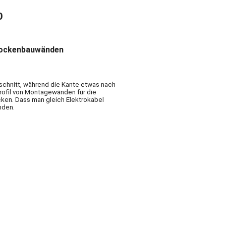
0
Trockenbauwänden
schnitt, während die Kante etwas nach
rofil von Montagewänden für die
cken. Dass man gleich Elektrokabel
nden.