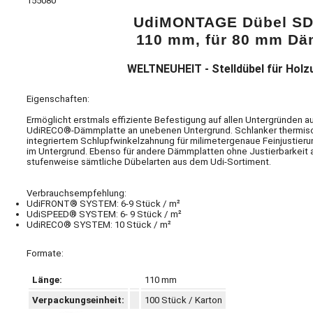
155080
UdiMONTAGE Dübel SD
110 mm, für 80 mm D
WELTNEUHEIT - Stelldübel für Holz
Eigenschaften:
Ermöglicht erstmals effiziente Befestigung auf allen Untergründen au
UdiRECO®-Dämmplatte an unebenen Untergrund. Schlanker thermisch
integriertem Schlupfwinkelzahnung für milimetergenaue Feinjustie
im Untergrund. Ebenso für andere Dämmplatten ohne Justierbarkeit a
stufenweise sämtliche Dübelarten aus dem Udi-Sortiment.
Verbrauchsempfehlung:
UdiFRONT® SYSTEM: 6-9 Stück / m²
UdiSPEED® SYSTEM: 6- 9 Stück / m²
UdiRECO® SYSTEM: 10 Stück / m²
Formate:
Länge:
110 mm
Verpackungseinheit:
100 Stück / Karton