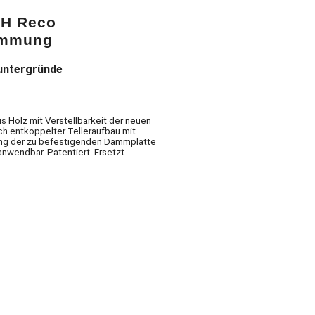
H Reco
ämmung
untergründe
s Holz mit Verstellbarkeit der neuen
 entkoppelter Telleraufbau mit
rung der zu befestigenden Dämmplatte
nwendbar. Patentiert. Ersetzt